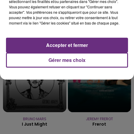
sélectionnant les finalités et/ou partenaires dans "Gérer mes choix".
Vous pouvez également refuser en cliquant sur "Continuer sans
accepter". Vos préférences ne s'appliqueront que pour ce site. Vous
pouvez mettre à jour vos choix, ou retirer votre consentement à tout
moment via le lien "Gérer les cookies" situé en bas de chaque page.
P!nk
TAME IMPALA & JENNIE
Just Like A Pill
Dracula
Accepter et fermer
14h27
14h27
14h24
14h24
Gérer mes choix
BRUNO MARS
JEREMY FREROT
I Just Might
Frerot