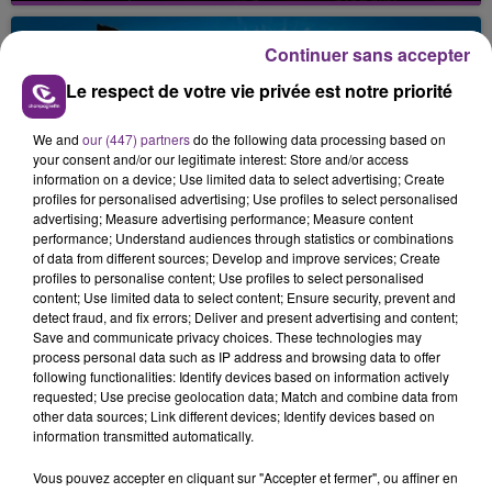
fin de matinée sur l'A34.
Continuer sans accepter
Le respect de votre vie privée est notre priorité
We and
our (447) partners
do the following data processing based on
your consent and/or our legitimate interest: Store and/or access
information on a device; Use limited data to select advertising; Create
profiles for personalised advertising; Use profiles to select personalised
VENEZ FÊTER CE WEEK-END
advertising; Measure advertising performance; Measure content
performance; Understand audiences through statistics or combinations
L'ANNIVERSAIRE DE WOINIC
of data from different sources; Develop and improve services; Create
Ce samedi 8 août sera un grand jour :
profiles to personalise content; Use profiles to select personalised
l'anniversaire du plus gros sanglier du monde.
content; Use limited data to select content; Ensure security, prevent and
detect fraud, and fix errors; Deliver and present advertising and content;
Une fête est donc organisée et vous êtes tous
TITRES DIFFUSÉS
Save and communicate privacy choices. These technologies may
conviés !
process personal data such as IP address and browsing data to offer
following functionalities: Identify devices based on information actively
requested; Use precise geolocation data; Match and combine data from
14h37
14h37
14h33
14h33
other data sources; Link different devices; Identify devices based on
information transmitted automatically.
Vous pouvez accepter en cliquant sur "Accepter et fermer", ou affiner en