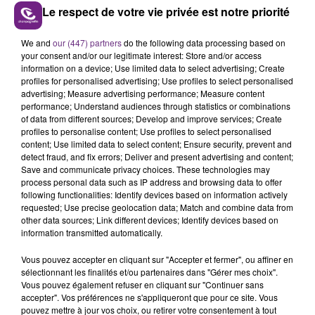
Le respect de votre vie privée est notre priorité
We and
our (447) partners
do the following data processing based on
LE MAGASIN JOUÉCLUB DE REIMS FERME
your consent and/or our legitimate interest: Store and/or access
SES PORTES
information on a device; Use limited data to select advertising; Create
C'était l'une des institutions du centre-ville
profiles for personalised advertising; Use profiles to select personalised
advertising; Measure advertising performance; Measure content
rémois. Le magasin JouéClub est contraint de
performance; Understand audiences through statistics or combinations
fermer ses portes.
of data from different sources; Develop and improve services; Create
TITRES DIFFUSÉS
profiles to personalise content; Use profiles to select personalised
content; Use limited data to select content; Ensure security, prevent and
detect fraud, and fix errors; Deliver and present advertising and content;
11h48
11h48
11h44
11h44
Save and communicate privacy choices. These technologies may
process personal data such as IP address and browsing data to offer
following functionalities: Identify devices based on information actively
requested; Use precise geolocation data; Match and combine data from
other data sources; Link different devices; Identify devices based on
information transmitted automatically.
Vous pouvez accepter en cliquant sur "Accepter et fermer", ou affiner en
sélectionnant les finalités et/ou partenaires dans "Gérer mes choix".
Vous pouvez également refuser en cliquant sur "Continuer sans
accepter". Vos préférences ne s'appliqueront que pour ce site. Vous
pouvez mettre à jour vos choix, ou retirer votre consentement à tout
TOVE LO & STROMAE
PRAS