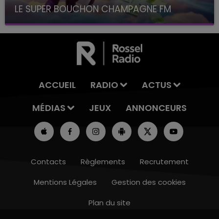
LE SUPER BOUCHON CHAMPAGNE FM
avec La Famille Champagne FM, à 8H10
ACCUEIL
RADIO
ACTUS
MÉDIAS
JEUX
ANNONCEURS
Contacts
Règlements
Recrutement
Mentions Légales
Gestion des cookies
Plan du site
h00 - 19h00
 CHAMPAGNE FM
LA POP MA