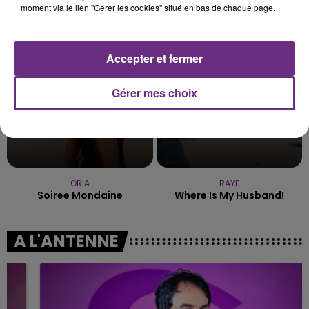
moment via le lien "Gérer les cookies" situé en bas de chaque page.
Des Fleurs
Ghetto Supastar
11h41
11h41
11h39
11h39
Accepter et fermer
Gérer mes choix
ORIA
RAYE
Soiree Mondaine
Where Is My Husband!
A L'ANTENNE