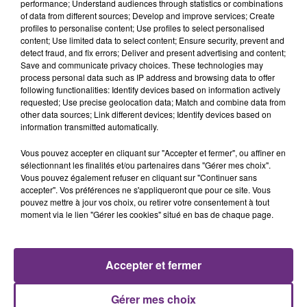
performance; Understand audiences through statistics or combinations
of data from different sources; Develop and improve services; Create
profiles to personalise content; Use profiles to select personalised
content; Use limited data to select content; Ensure security, prevent and
detect fraud, and fix errors; Deliver and present advertising and content;
Save and communicate privacy choices. These technologies may
process personal data such as IP address and browsing data to offer
following functionalities: Identify devices based on information actively
requested; Use precise geolocation data; Match and combine data from
IMAGINE DRAGONS
ZAHO & MC SOLAAR
other data sources; Link different devices; Identify devices based on
Bones
Comme Caroline
information transmitted automatically.
23h09
23h09
23h05
23h05
Vous pouvez accepter en cliquant sur "Accepter et fermer", ou affiner en
sélectionnant les finalités et/ou partenaires dans "Gérer mes choix".
Vous pouvez également refuser en cliquant sur "Continuer sans
accepter". Vos préférences ne s'appliqueront que pour ce site. Vous
pouvez mettre à jour vos choix, ou retirer votre consentement à tout
moment via le lien "Gérer les cookies" situé en bas de chaque page.
Accepter et fermer
P!NK
MYLES SMITH & NIALL HORAN
Gérer mes choix
Sober
Drive Safe