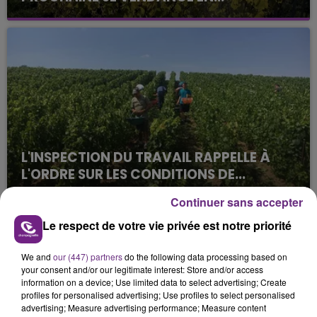
La vendange en Champagne a débuté ce jeudi 6
août dans la commune de Montgueux (Aube). Du
jamais vu !
L'INSPECTION DU TRAVAIL RAPPELLE À
L'ORDRE SUR LES CONDITIONS DE...
Alors que les dates de début des vendange 2026
Continuer sans accepter
s'est avéré être plus précoce que prévu,
Le respect de votre vie privée est notre priorité
l'inspection du Travail en profite pour rappeler
TITRES DIFFUSÉS
les conditions de...
We and
our (447) partners
do the following data processing based on
your consent and/or our legitimate interest: Store and/or access
23h16
23h16
23h12
23h12
information on a device; Use limited data to select advertising; Create
profiles for personalised advertising; Use profiles to select personalised
advertising; Measure advertising performance; Measure content