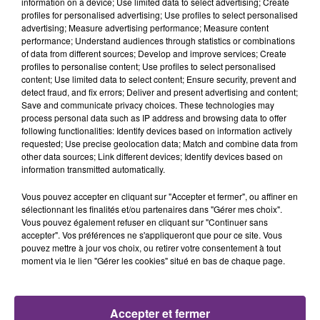
information on a device; Use limited data to select advertising; Create
profiles for personalised advertising; Use profiles to select personalised
advertising; Measure advertising performance; Measure content
performance; Understand audiences through statistics or combinations
LA CENTRALE NUCLÉAIRE DE CHOOZ
of data from different sources; Develop and improve services; Create
profiles to personalise content; Use profiles to select personalised
TOUJOURS À L'ARRÊT
content; Use limited data to select content; Ensure security, prevent and
Cela fait déjà une semaine que la centrale
detect fraud, and fix errors; Deliver and present advertising and content;
nucléaire ardennaise est à l'arrêt. Une situation
Save and communicate privacy choices. These technologies may
process personal data such as IP address and browsing data to offer
justifiée par la sécheresse intense qui est toujours
following functionalities: Identify devices based on information actively
présente.
requested; Use precise geolocation data; Match and combine data from
other data sources; Link different devices; Identify devices based on
information transmitted automatically.
Vous pouvez accepter en cliquant sur "Accepter et fermer", ou affiner en
sélectionnant les finalités et/ou partenaires dans "Gérer mes choix".
Vous pouvez également refuser en cliquant sur "Continuer sans
LE MAGASIN JOUÉCLUB DE REIMS FERME
accepter". Vos préférences ne s'appliqueront que pour ce site. Vous
SES PORTES
pouvez mettre à jour vos choix, ou retirer votre consentement à tout
moment via le lien "Gérer les cookies" situé en bas de chaque page.
C'était l'une des institutions du centre-ville
rémois. Le magasin JouéClub est contraint de
fermer ses portes.
TITRES DIFFUSÉS
Accepter et fermer