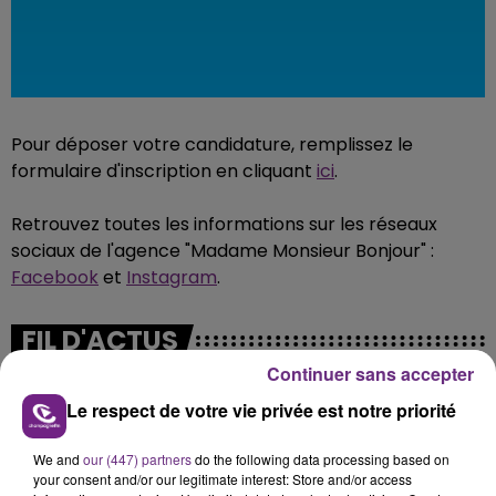
Pour déposer votre candidature, remplissez le
formulaire d'inscription en cliquant
ici
.
Retrouvez toutes les informations sur les réseaux
sociaux de l'agence "Madame Monsieur Bonjour" :
Facebook
et
Instagram
.
FIL D'ACTUS
Continuer sans accepter
Le respect de votre vie privée est notre priorité
We and
our (447) partners
do the following data processing based on
your consent and/or our legitimate interest: Store and/or access