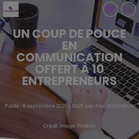
UN COUP DE POUCE
EN
COMMUNICATION
OFFERT À 10
ENTREPRENEURS
Publié : 8 septembre 2021 à 9h25 par Alex SEMONELLA
Crédit image:
Pixabay