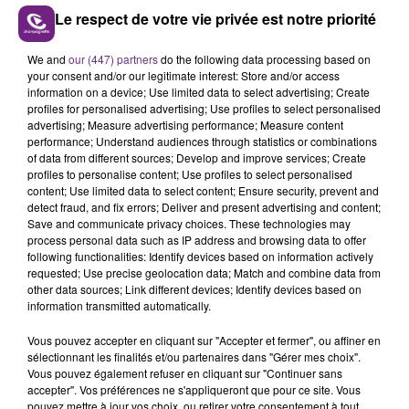
Le respect de votre vie privée est notre priorité
We and
our (447) partners
do the following data processing based on
UN FEU DE REMORQUE BLOQUE LA
your consent and/or our legitimate interest: Store and/or access
CIRCULATION DANS LES ARDENNES
information on a device; Use limited data to select advertising; Create
profiles for personalised advertising; Use profiles to select personalised
Un feu de remorque s'est déclaré ce mercredi en
advertising; Measure advertising performance; Measure content
fin de matinée sur l'A34.
performance; Understand audiences through statistics or combinations
of data from different sources; Develop and improve services; Create
TITRES DIFFUSÉS
profiles to personalise content; Use profiles to select personalised
content; Use limited data to select content; Ensure security, prevent and
detect fraud, and fix errors; Deliver and present advertising and content;
Save and communicate privacy choices. These technologies may
15h36
15h36
15h29
15h29
process personal data such as IP address and browsing data to offer
following functionalities: Identify devices based on information actively
requested; Use precise geolocation data; Match and combine data from
other data sources; Link different devices; Identify devices based on
information transmitted automatically.
Vous pouvez accepter en cliquant sur "Accepter et fermer", ou affiner en
sélectionnant les finalités et/ou partenaires dans "Gérer mes choix".
Vous pouvez également refuser en cliquant sur "Continuer sans
accepter". Vos préférences ne s'appliqueront que pour ce site. Vous
pouvez mettre à jour vos choix, ou retirer votre consentement à tout