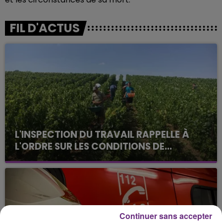
FIL D'ACTUS
L'INSPECTION DU TRAVAIL RAPPELLE À
L'ORDRE SUR LES CONDITIONS DE...
Alors que les dates de début des vendange 2026
s'est avéré être plus précoce que prévu,
l'inspection du Travail en profite pour rappeler
les conditions de...
Continuer sans accepter