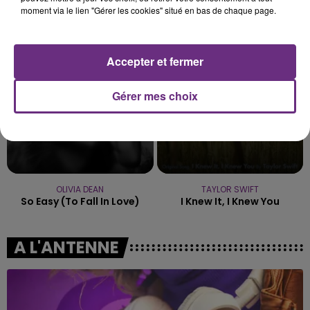
ALEX WARREN
TRYO
moment via le lien "Gérer les cookies" situé en bas de chaque page.
Fever Dream
La Traversee
15h26
15h26
15h23
15h23
Accepter et fermer
Gérer mes choix
OLIVIA DEAN
TAYLOR SWIFT
So Easy (to Fall In Love)
I Knew It, I Knew You
A L'ANTENNE