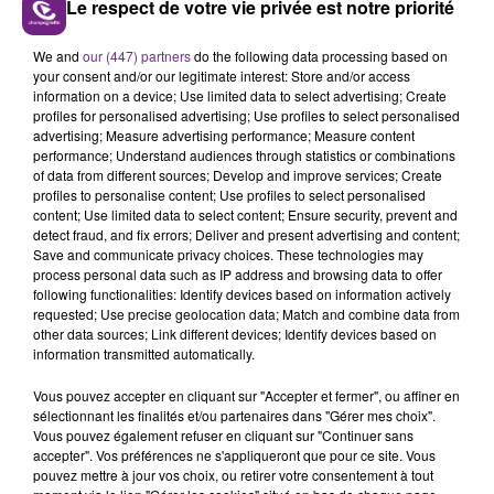
Le respect de votre vie privée est notre priorité
LE MAGASIN JOUÉCLUB DE REIMS FERME
We and
our (447) partners
do the following data processing based on
SES PORTES
your consent and/or our legitimate interest: Store and/or access
information on a device; Use limited data to select advertising; Create
C'était l'une des institutions du centre-ville
profiles for personalised advertising; Use profiles to select personalised
rémois. Le magasin JouéClub est contraint de
advertising; Measure advertising performance; Measure content
fermer ses portes.
performance; Understand audiences through statistics or combinations
TITRES DIFFUSÉS
of data from different sources; Develop and improve services; Create
profiles to personalise content; Use profiles to select personalised
content; Use limited data to select content; Ensure security, prevent and
detect fraud, and fix errors; Deliver and present advertising and content;
21h18
21h18
21h14
21h14
Save and communicate privacy choices. These technologies may
process personal data such as IP address and browsing data to offer
following functionalities: Identify devices based on information actively
requested; Use precise geolocation data; Match and combine data from
other data sources; Link different devices; Identify devices based on
information transmitted automatically.
Vous pouvez accepter en cliquant sur "Accepter et fermer", ou affiner en
sélectionnant les finalités et/ou partenaires dans "Gérer mes choix".
Vous pouvez également refuser en cliquant sur "Continuer sans
accepter". Vos préférences ne s'appliqueront que pour ce site. Vous
METRO BOOMIN & THE WEEKND
ZAHO & MC SOLAAR
pouvez mettre à jour vos choix, ou retirer votre consentement à tout
Creepin
Comme Caroline