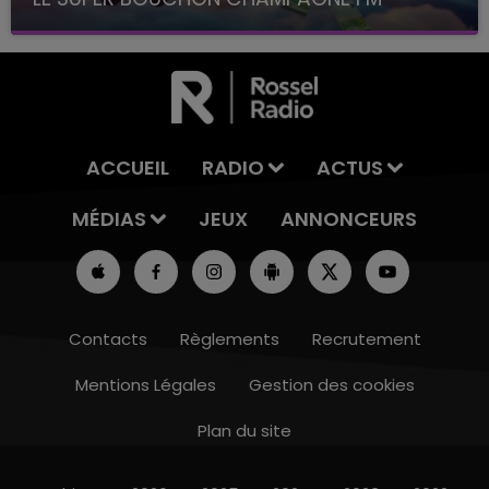
avec La Famille Champagne FM, à 8H10
ACCUEIL
RADIO
ACTUS
MÉDIAS
JEUX
ANNONCEURS
Contacts
Règlements
Recrutement
Mentions Légales
Gestion des cookies
Plan du site
10h00 - 14h00
LE TICKET DE CAISSE