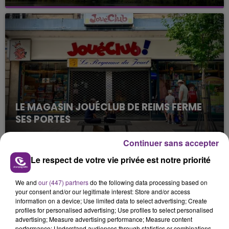
Cela fait déjà une semaine que la centrale
nucléaire ardennaise est à l'arrêt. Une situation
justifiée par la sécheresse intense qui est toujours
présente.
LE MAGASIN JOUÉCLUB DE REIMS FERME
SES PORTES
C'était l'une des institutions du centre-ville
Continuer sans accepter
rémois. Le magasin JouéClub est contraint de
fermer ses portes.
Le respect de votre vie privée est notre priorité
TITRES DIFFUSÉS
We and
our (447) partners
do the following data processing based on
your consent and/or our legitimate interest: Store and/or access
12h42
12h42
12h39
12h39
information on a device; Use limited data to select advertising; Create
profiles for personalised advertising; Use profiles to select personalised
advertising; Measure advertising performance; Measure content
performance; Understand audiences through statistics or combinations