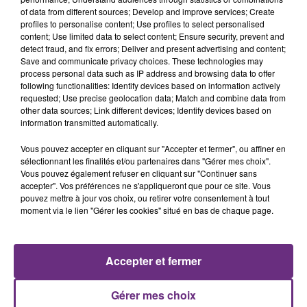
of data from different sources; Develop and improve services; Create
profiles to personalise content; Use profiles to select personalised
content; Use limited data to select content; Ensure security, prevent and
detect fraud, and fix errors; Deliver and present advertising and content;
Save and communicate privacy choices. These technologies may
process personal data such as IP address and browsing data to offer
following functionalities: Identify devices based on information actively
IMAGINE DRAGONS
ANGELE & JUSTICE
requested; Use precise geolocation data; Match and combine data from
Bones
What You Want
other data sources; Link different devices; Identify devices based on
information transmitted automatically.
12h32
12h32
12h29
12h29
Vous pouvez accepter en cliquant sur "Accepter et fermer", ou affiner en
sélectionnant les finalités et/ou partenaires dans "Gérer mes choix".
Vous pouvez également refuser en cliquant sur "Continuer sans
accepter". Vos préférences ne s'appliqueront que pour ce site. Vous
pouvez mettre à jour vos choix, ou retirer votre consentement à tout
moment via le lien "Gérer les cookies" situé en bas de chaque page.
Accepter et fermer
INDOCHINE
RIHANNA
Les Nouveaux Soleils
Diamonds
Gérer mes choix