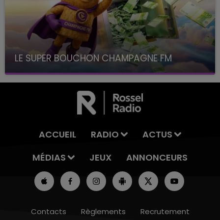
LE SUPER BOUCHON CHAMPAGNE FM
avec La Famille Champagne FM, à 8H10
ACCUEIL
RADIO
ACTUS
MÉDIAS
JEUX
ANNONCEURS
Contacts
Règlements
Recrutement