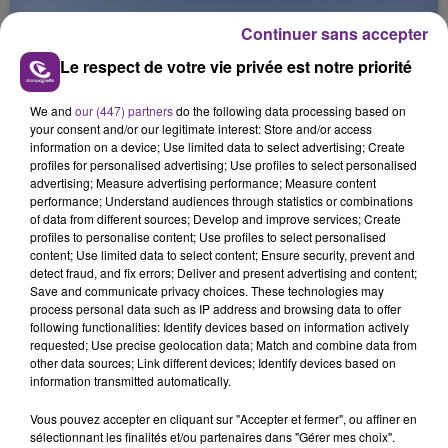
jamais vu !
Continuer sans accepter
Le respect de votre vie privée est notre priorité
We and
our (447) partners
do the following data processing based on
your consent and/or our legitimate interest: Store and/or access
information on a device; Use limited data to select advertising; Create
L'INSPECTION DU TRAVAIL RAPPELLE À
profiles for personalised advertising; Use profiles to select personalised
advertising; Measure advertising performance; Measure content
L'ORDRE SUR LES CONDITIONS DE...
performance; Understand audiences through statistics or combinations
Alors que les dates de début des vendange 2026
of data from different sources; Develop and improve services; Create
s'est avéré être plus précoce que prévu,
profiles to personalise content; Use profiles to select personalised
content; Use limited data to select content; Ensure security, prevent and
l'inspection du Travail en profite pour rappeler
TITRES DIFFUSÉS
detect fraud, and fix errors; Deliver and present advertising and content;
les conditions de...
Save and communicate privacy choices. These technologies may
process personal data such as IP address and browsing data to offer
following functionalities: Identify devices based on information actively
8h35
8h35
8h32
8h32
requested; Use precise geolocation data; Match and combine data from
other data sources; Link different devices; Identify devices based on
information transmitted automatically.
Vous pouvez accepter en cliquant sur "Accepter et fermer", ou affiner en
sélectionnant les finalités et/ou partenaires dans "Gérer mes choix".