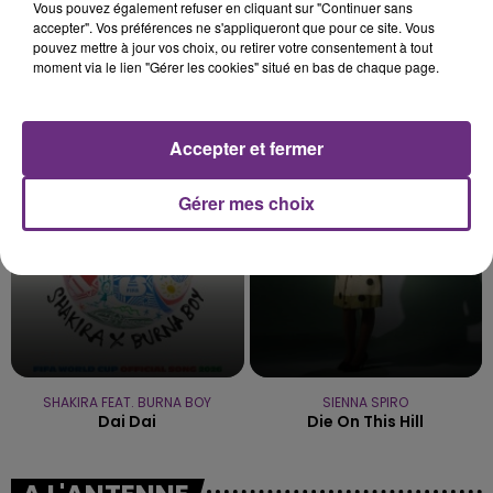
Vous pouvez également refuser en cliquant sur "Continuer sans
accepter". Vos préférences ne s'appliqueront que pour ce site. Vous
pouvez mettre à jour vos choix, ou retirer votre consentement à tout
moment via le lien "Gérer les cookies" situé en bas de chaque page.
NAÏKA
MIKE + THE MECHANICS
One Track Mind
Over My Shoulder
Accepter et fermer
8h28
8h28
8h25
8h25
Gérer mes choix
SHAKIRA FEAT. BURNA BOY
SIENNA SPIRO
Dai Dai
Die On This Hill