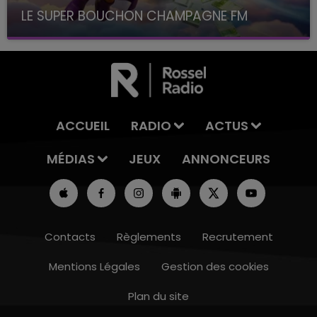
LE SUPER BOUCHON CHAMPAGNE FM
avec La Famille Champagne FM, à 8H10
ACCUEIL
RADIO
ACTUS
MÉDIAS
JEUX
ANNONCEURS
Contacts
Règlements
Recrutement
Mentions Légales
Gestion des cookies
Plan du site
19h00 - 19h15
LA POP MACHINE - CHAMPAGNE FM