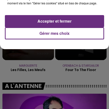
STROMAE
ALEX WARREN
moment via le lien "Gérer les cookies" situé en bas de chaque page.
Papaoutai
Fever Dream
14h15
14h15
14h07
14h07
Accepter et fermer
Gérer mes choix
MARGUERITE
OFENBACH & STARSAILOR
Les Filles, Les Meufs
Four To The Floor
A L'ANTENNE