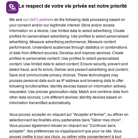
Le respect de votre vie privée est notre priorité
We and
our (447) partners
do the following data processing based on
LE MAGASIN JOUÉCLUB DE REIMS FERME
your consent and/or our legitimate interest: Store and/or access
SES PORTES
information on a device; Use limited data to select advertising; Create
C'était l'une des institutions du centre-ville
profiles for personalised advertising; Use profiles to select personalised
advertising; Measure advertising performance; Measure content
rémois. Le magasin JouéClub est contraint de
performance; Understand audiences through statistics or combinations
fermer ses portes.
of data from different sources; Develop and improve services; Create
TITRES DIFFUSÉS
profiles to personalise content; Use profiles to select personalised
content; Use limited data to select content; Ensure security, prevent and
detect fraud, and fix errors; Deliver and present advertising and content;
Save and communicate privacy choices. These technologies may
14h21
14h21
14h19
14h19
process personal data such as IP address and browsing data to offer
following functionalities: Identify devices based on information actively
requested; Use precise geolocation data; Match and combine data from
other data sources; Link different devices; Identify devices based on
information transmitted automatically.
Vous pouvez accepter en cliquant sur "Accepter et fermer", ou affiner en
sélectionnant les finalités et/ou partenaires dans "Gérer mes choix".
Vous pouvez également refuser en cliquant sur "Continuer sans
accepter". Vos préférences ne s'appliqueront que pour ce site. Vous
pouvez mettre à jour vos choix, ou retirer votre consentement à tout