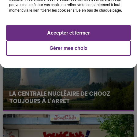
les demandes ou en lien avec des évènements
pouvez mettre à jour vos choix, ou retirer votre consentement à tout
spécifiques).
moment via le lien "Gérer les cookies" situé en bas de chaque page.
FIL D'ACTUS
Accepter et fermer
Gérer mes choix
LA CENTRALE NUCLÉAIRE DE CHOOZ
TOUJOURS À L'ARRÊT
Cela fait déjà une semaine que la centrale
nucléaire ardennaise est à l'arrêt. Une situation
justifiée par la sécheresse intense qui est toujours
présente.