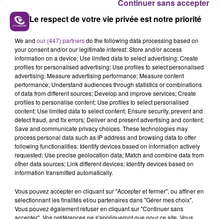
Continuer sans accepter
Le respect de votre vie privée est notre priorité
We and
our (447) partners
do the following data processing based on
your consent and/or our legitimate interest: Store and/or access
information on a device; Use limited data to select advertising; Create
profiles for personalised advertising; Use profiles to select personalised
Le lancement des travaux est programmé pour
advertising; Measure advertising performance; Measure content
performance; Understand audiences through statistics or combinations
décembre prochain.
of data from different sources; Develop and improve services; Create
profiles to personalise content; Use profiles to select personalised
Reims Revea Vacances proposera, dès le début de
content; Use limited data to select content; Ensure security, prevent and
son exploitation prévue pour le 1er juillet 2020, 72
detect fraud, and fix errors; Deliver and present advertising and content;
hébergements.
Save and communicate privacy choices. These technologies may
process personal data such as IP address and browsing data to offer
Les 28 logements restant seront réalisés en 2021.
following functionalities: Identify devices based on information actively
requested; Use precise geolocation data; Match and combine data from
L’objectif est de d’obtenir un taux d’occupation de 45
other data sources; Link different devices; Identify devices based on
à 50%.
information transmitted automatically.
Ce qui représenterait entre 60 000 et 65 000 nuitées
Vous pouvez accepter en cliquant sur "Accepter et fermer", ou affiner en
sur une saison d’ouverture minimale d’avril à octobre
sélectionnant les finalités et/ou partenaires dans "Gérer mes choix".
Vous pouvez également refuser en cliquant sur "Continuer sans
(avec une ouverture supplémentaire possible suivant
accepter". Vos préférences ne s'appliqueront que pour ce site. Vous