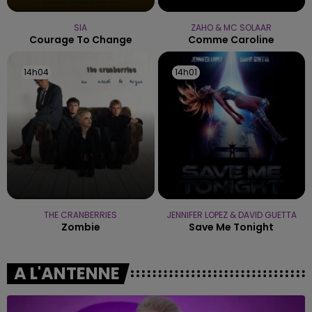
SIA
ZAHO & MC SOLAAR
Courage To Change
Comme Caroline
14h04
14h04
14h01
14h01
THE CRANBERRIES
JENNIFER LOPEZ & DAVID GUETTA
Zombie
Save Me Tonight
A L'ANTENNE