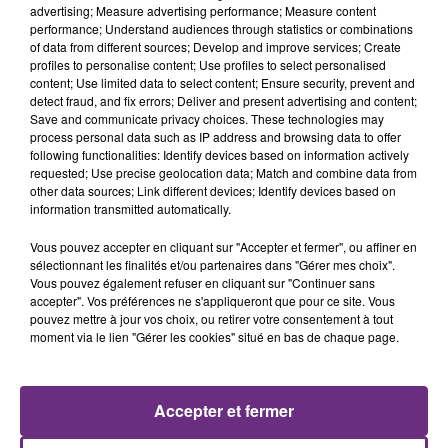
advertising; Measure advertising performance; Measure content
performance; Understand audiences through statistics or combinations
of data from different sources; Develop and improve services; Create
profiles to personalise content; Use profiles to select personalised
content; Use limited data to select content; Ensure security, prevent and
detect fraud, and fix errors; Deliver and present advertising and content;
Save and communicate privacy choices. These technologies may
process personal data such as IP address and browsing data to offer
following functionalities: Identify devices based on information actively
requested; Use precise geolocation data; Match and combine data from
other data sources; Link different devices; Identify devices based on
GREGORY LEMARCHAL
JENNIFER LOPEZ & DAVID GUETTA
information transmitted automatically.
Ecris L'histoire
Save Me Tonight
Vous pouvez accepter en cliquant sur "Accepter et fermer", ou affiner en
sélectionnant les finalités et/ou partenaires dans "Gérer mes choix".
21h55
21h55
21h53
21h53
Vous pouvez également refuser en cliquant sur "Continuer sans
accepter". Vos préférences ne s'appliqueront que pour ce site. Vous
pouvez mettre à jour vos choix, ou retirer votre consentement à tout
moment via le lien "Gérer les cookies" situé en bas de chaque page.
Accepter et fermer