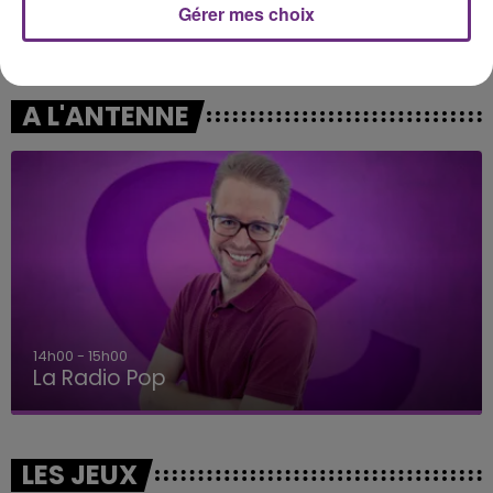
Gérer mes choix
ADELE CASTILLON
CAMERON WHITCOMB
Ete Avec Toi
Medusa
A L'ANTENNE
14h00 - 15h00
La Radio Pop
LES JEUX