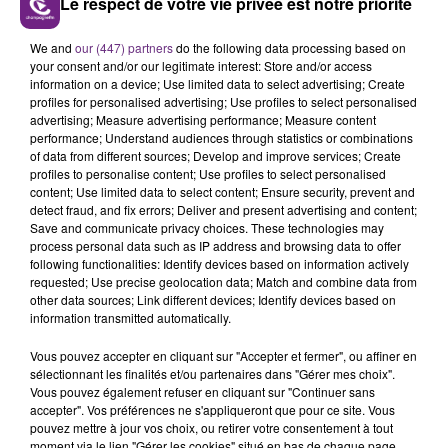
Le respect de votre vie privée est notre priorité
LE MAGASIN JOUÉCLUB DE REIMS FERME
We and
our (447) partners
do the following data processing based on
SES PORTES
your consent and/or our legitimate interest: Store and/or access
information on a device; Use limited data to select advertising; Create
C'était l'une des institutions du centre-ville
profiles for personalised advertising; Use profiles to select personalised
rémois. Le magasin JouéClub est contraint de
advertising; Measure advertising performance; Measure content
fermer ses portes.
performance; Understand audiences through statistics or combinations
TITRES DIFFUSÉS
of data from different sources; Develop and improve services; Create
profiles to personalise content; Use profiles to select personalised
content; Use limited data to select content; Ensure security, prevent and
detect fraud, and fix errors; Deliver and present advertising and content;
19h12
19h12
19h08
19h08
Save and communicate privacy choices. These technologies may
process personal data such as IP address and browsing data to offer
following functionalities: Identify devices based on information actively
requested; Use precise geolocation data; Match and combine data from
other data sources; Link different devices; Identify devices based on
information transmitted automatically.
Vous pouvez accepter en cliquant sur "Accepter et fermer", ou affiner en
sélectionnant les finalités et/ou partenaires dans "Gérer mes choix".
Vous pouvez également refuser en cliquant sur "Continuer sans
accepter". Vos préférences ne s'appliqueront que pour ce site. Vous
OPHELIE WINTER
AVRIL LAVIGNE
pouvez mettre à jour vos choix, ou retirer votre consentement à tout
Dieu M'a Donne La Foi
Complicated
moment via le lien "Gérer les cookies" situé en bas de chaque page.