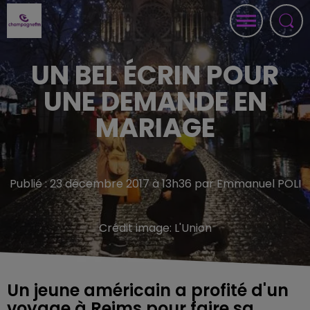
UN BEL ÉCRIN POUR
UNE DEMANDE EN
MARIAGE
Publié : 23 décembre 2017 à 13h36 par Emmanuel POLI
Crédit image:
L'Union
Un jeune américain a profité d'un
voyage à Reims pour faire sa