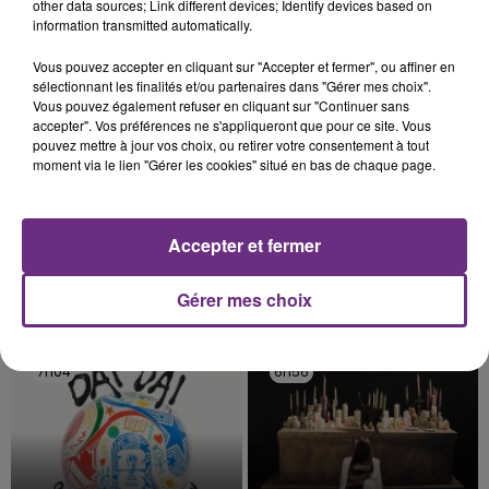
TITRES DIFFUSÉS
other data sources; Link different devices; Identify devices based on
conviés !
information transmitted automatically.
Vous pouvez accepter en cliquant sur "Accepter et fermer", ou affiner en
7h12
7h12
7h08
7h08
sélectionnant les finalités et/ou partenaires dans "Gérer mes choix".
Vous pouvez également refuser en cliquant sur "Continuer sans
accepter". Vos préférences ne s'appliqueront que pour ce site. Vous
pouvez mettre à jour vos choix, ou retirer votre consentement à tout
moment via le lien "Gérer les cookies" situé en bas de chaque page.
Accepter et fermer
Gérer mes choix
CHRISTOPHE MAE
HOOBASTANK
La Lune
The Reason
7h04
7h04
6h56
6h56