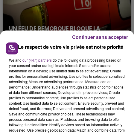
UN FEU DE REMORQUE BLOQUE LA
CIRCULATION DANS LES ARDENNES
Continuer sans accepter
Un feu de remorque s'est déclaré ce mercredi en
Le respect de votre vie privée est notre priorité
fin de matinée sur l'A34.
We and
our (447) partners
do the following data processing based on
your consent and/or our legitimate interest: Store and/or access
information on a device; Use limited data to select advertising; Create
profiles for personalised advertising; Use profiles to select personalised
advertising; Measure advertising performance; Measure content
performance; Understand audiences through statistics or combinations
of data from different sources; Develop and improve services; Create
profiles to personalise content; Use profiles to select personalised
VENEZ FÊTER CE WEEK-END
content; Use limited data to select content; Ensure security, prevent and
detect fraud, and fix errors; Deliver and present advertising and content;
L'ANNIVERSAIRE DE WOINIC
Save and communicate privacy choices. These technologies may
Ce samedi 8 août sera un grand jour :
process personal data such as IP address and browsing data to offer
l'anniversaire du plus gros sanglier du monde.
following functionalities: Identify devices based on information actively
requested; Use precise geolocation data; Match and combine data from
Une fête est donc organisée et vous êtes tous