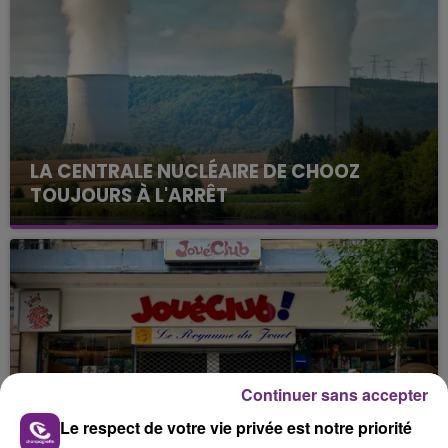
LA CENTRALE NUCLÉAIRE DE CHOOZ
TOUJOURS À L'ARRÊT
Cela fait déjà une semaine que la centrale
nucléaire ardennaise est à l'arrêt. Une situation
justifiée par la sécheresse intense qui est toujours
présente.
Continuer sans accepter
LE MAGASIN JOUÉCLUB DE REIMS FERME
Le respect de votre vie privée est notre priorité
SES PORTES