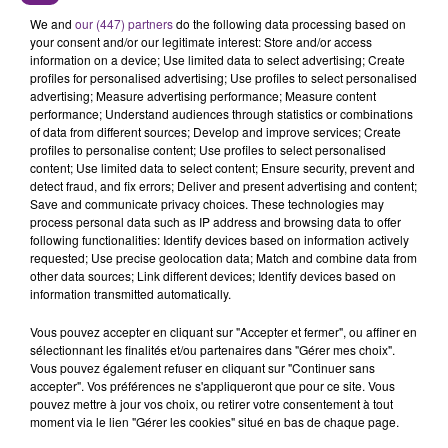
C'était l'une des institutions du centre-ville
We and
our (447) partners
do the following data processing based on
your consent and/or our legitimate interest: Store and/or access
rémois. Le magasin JouéClub est contraint de
information on a device; Use limited data to select advertising; Create
fermer ses portes.
profiles for personalised advertising; Use profiles to select personalised
TITRES DIFFUSÉS
advertising; Measure advertising performance; Measure content
performance; Understand audiences through statistics or combinations
of data from different sources; Develop and improve services; Create
12h29
12h29
12h25
12h25
profiles to personalise content; Use profiles to select personalised
content; Use limited data to select content; Ensure security, prevent and
detect fraud, and fix errors; Deliver and present advertising and content;
Save and communicate privacy choices. These technologies may
process personal data such as IP address and browsing data to offer
following functionalities: Identify devices based on information actively
requested; Use precise geolocation data; Match and combine data from
other data sources; Link different devices; Identify devices based on
information transmitted automatically.
Vous pouvez accepter en cliquant sur "Accepter et fermer", ou affiner en
sélectionnant les finalités et/ou partenaires dans "Gérer mes choix".
DJ GOJA & JASON DERULO &
KALEO
Vous pouvez également refuser en cliquant sur "Continuer sans
Way Down We Go
MELODY
accepter". Vos préférences ne s'appliqueront que pour ce site. Vous
Mi Chico
pouvez mettre à jour vos choix, ou retirer votre consentement à tout
moment via le lien "Gérer les cookies" situé en bas de chaque page.
12h22
12h22
12h20
12h20