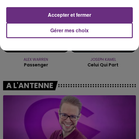
Accepter et fermer
Gérer mes choix
ALEX WARREN
JOSEPH KAMEL
Passenger
Celui Qui Part
A L'ANTENNE