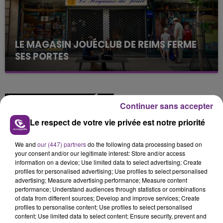
LE MAGASIN JOUÉCLUB DE REIMS FERME
SES PORTES
C'était l'une des institutions du centre-ville
rémois. Le magasin JouéClub est contraint de
fermer ses portes.
TITRES DIFFUSÉS
Continuer sans accepter
Le respect de votre vie privée est notre priorité
20h05
20h05
20h02
20h02
We and
our (447) partners
do the following data processing based on
your consent and/or our legitimate interest: Store and/or access
information on a device; Use limited data to select advertising; Create
profiles for personalised advertising; Use profiles to select personalised
advertising; Measure advertising performance; Measure content
performance; Understand audiences through statistics or combinations
of data from different sources; Develop and improve services; Create
profiles to personalise content; Use profiles to select personalised
content; Use limited data to select content; Ensure security, prevent and