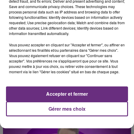
detect fraud, and fix errors; Deliver and present advertising and content;
CAMILA CABELLO & ED SHEERAN
TEMPER CITY
Save and communicate privacy choices. These technologies may
Bam Bam
Self Aware
process personal data such as IP address and browsing data to offer
following functionalities: Identify devices based on information actively
requested; Use precise geolocation data; Match and combine data from
19h57
19h57
19h55
19h55
other data sources; Link different devices; Identify devices based on
information transmitted automatically.
Vous pouvez accepter en cliquant sur "Accepter et fermer", ou affiner en
sélectionnant les finalités et/ou partenaires dans "Gérer mes choix".
Vous pouvez également refuser en cliquant sur "Continuer sans
accepter". Vos préférences ne s'appliqueront que pour ce site. Vous
pouvez mettre à jour vos choix, ou retirer votre consentement à tout
moment via le lien "Gérer les cookies" situé en bas de chaque page.
GNASH
GIMS
I Hate U I Love U
Soleil
Accepter et fermer
Gérer mes choix
A L'ANTENNE