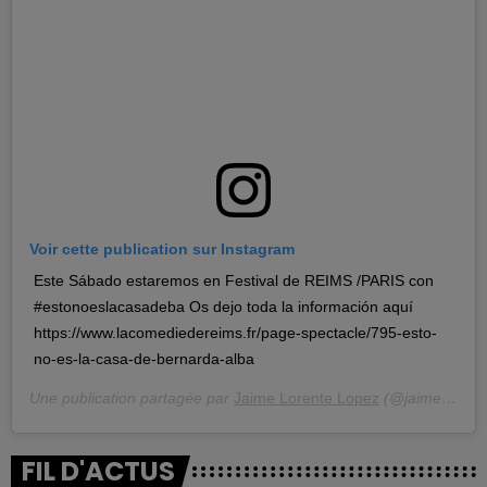
Voir cette publication sur Instagram
Este Sábado estaremos en Festival de REIMS /PARIS con
#estonoeslacasadeba Os dejo toda la información aquí
https://www.lacomediedereims.fr/page-spectacle/795-esto-
no-es-la-casa-de-bernarda-alba
Une publication partagée par
Jaime Lorente Lopez
(@jaimelorentelo) le
FIL D'ACTUS