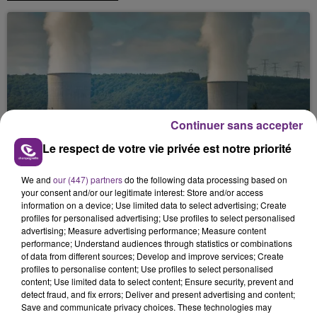
Continuer sans accepter
LA CENTRALE NUCLÉAIRE DE CHOOZ
Le respect de votre vie privée est notre priorité
TOUJOURS À L'ARRÊT
Cela fait déjà une semaine que la centrale
We and
our (447) partners
do the following data processing based on
nucléaire ardennaise est à l'arrêt. Une situation
your consent and/or our legitimate interest: Store and/or access
information on a device; Use limited data to select advertising; Create
justifiée par la sécheresse intense qui est toujours
profiles for personalised advertising; Use profiles to select personalised
présente.
advertising; Measure advertising performance; Measure content
performance; Understand audiences through statistics or combinations
of data from different sources; Develop and improve services; Create
profiles to personalise content; Use profiles to select personalised
content; Use limited data to select content; Ensure security, prevent and
detect fraud, and fix errors; Deliver and present advertising and content;
Save and communicate privacy choices. These technologies may