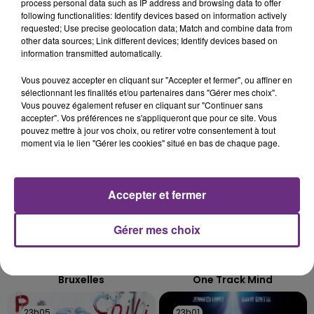
LE MAGASIN JOUÉCLUB DE REIMS FERME
process personal data such as IP address and browsing data to offer
following functionalities: Identify devices based on information actively
SES PORTES
requested; Use precise geolocation data; Match and combine data from
C'était l'une des institutions du centre-ville
other data sources; Link different devices; Identify devices based on
rémois. Le magasin JouéClub est contraint de
information transmitted automatically.
fermer ses portes.
TITRES DIFFUSÉS
Vous pouvez accepter en cliquant sur "Accepter et fermer", ou affiner en
sélectionnant les finalités et/ou partenaires dans "Gérer mes choix".
Vous pouvez également refuser en cliquant sur "Continuer sans
accepter". Vos préférences ne s'appliqueront que pour ce site. Vous
23h13
23h13
23h09
23h09
pouvez mettre à jour vos choix, ou retirer votre consentement à tout
moment via le lien "Gérer les cookies" situé en bas de chaque page.
Accepter et fermer
Gérer mes choix
BOULEVARD DES AIRS
NAÏKA
Bruxelles
One Track Mind
23h05
23h05
23h01
23h01