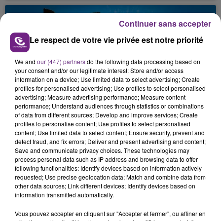
fin de matinée sur l'A34.
Continuer sans accepter
Le respect de votre vie privée est notre priorité
We and
our (447) partners
do the following data processing based on
your consent and/or our legitimate interest: Store and/or access
information on a device; Use limited data to select advertising; Create
profiles for personalised advertising; Use profiles to select personalised
VENEZ FÊTER CE WEEK-END
advertising; Measure advertising performance; Measure content
L'ANNIVERSAIRE DE WOINIC
performance; Understand audiences through statistics or combinations
of data from different sources; Develop and improve services; Create
Ce samedi 8 août sera un grand jour :
profiles to personalise content; Use profiles to select personalised
l'anniversaire du plus gros sanglier du monde.
content; Use limited data to select content; Ensure security, prevent and
detect fraud, and fix errors; Deliver and present advertising and content;
Une fête est donc organisée et vous êtes tous
TITRES DIFFUSÉS
Save and communicate privacy choices. These technologies may
conviés !
process personal data such as IP address and browsing data to offer
following functionalities: Identify devices based on information actively
requested; Use precise geolocation data; Match and combine data from
10h41
10h41
10h38
10h38
other data sources; Link different devices; Identify devices based on
information transmitted automatically.
Vous pouvez accepter en cliquant sur "Accepter et fermer", ou affiner en