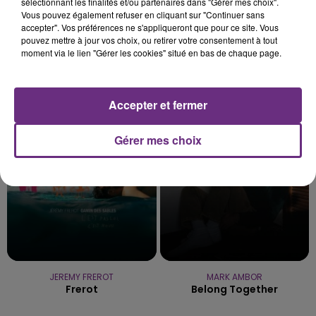
sélectionnant les finalités et/ou partenaires dans "Gérer mes choix".
Vous pouvez également refuser en cliquant sur "Continuer sans
accepter". Vos préférences ne s'appliqueront que pour ce site. Vous
pouvez mettre à jour vos choix, ou retirer votre consentement à tout
moment via le lien "Gérer les cookies" situé en bas de chaque page.
ALEX WARREN
CRAIG DAVID
Fever Dream
Walking Away
Accepter et fermer
10h35
10h35
10h30
10h30
Gérer mes choix
JEREMY FREROT
MARK AMBOR
Frerot
Belong Together