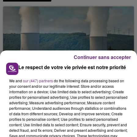
Continuer sans accepter
LA CENTRALE NUCLÉAIRE DE CHOOZ
Le respect de votre vie privée est notre priorité
TOUJOURS À L'ARRÊT
Cela fait déjà une semaine que la centrale
We and
our (447) partners
do the following data processing based on
nucléaire ardennaise est à l'arrêt. Une situation
your consent and/or our legitimate interest: Store and/or access
justifiée par la sécheresse intense qui est toujours
information on a device; Use limited data to select advertising; Create
profiles for personalised advertising; Use profiles to select personalised
présente.
advertising; Measure advertising performance; Measure content
performance; Understand audiences through statistics or combinations
of data from different sources; Develop and improve services; Create
profiles to personalise content; Use profiles to select personalised
content; Use limited data to select content; Ensure security, prevent and
detect fraud, and fix errors; Deliver and present advertising and content;
Save and communicate privacy choices. These technologies may