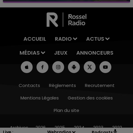
avec La Famille Champagne FM, à 8H10
ACCUEIL
RADIO
ACTUS
MÉDIAS
JEUX
ANNONCEURS
Contacts
Règlements
Recrutement
Mentions Légales
Gestion des cookies
Plan du site
7h00 - 11h00
BEST OF
Archives
2026
2025
2024
2023
2022
Live :
Webradios
Podcasts