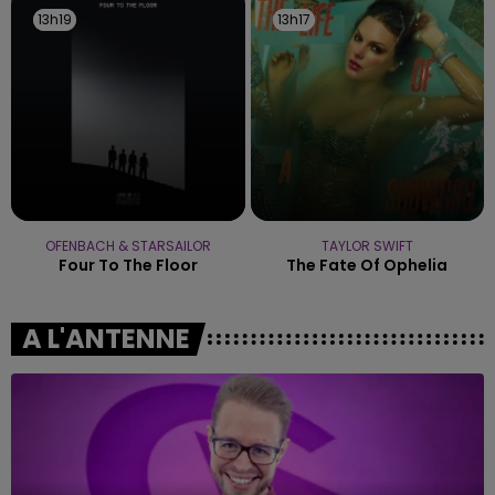
13h19
13h19
13h17
13h17
OFENBACH & STARSAILOR
TAYLOR SWIFT
Four To The Floor
The Fate Of Ophelia
A L'ANTENNE