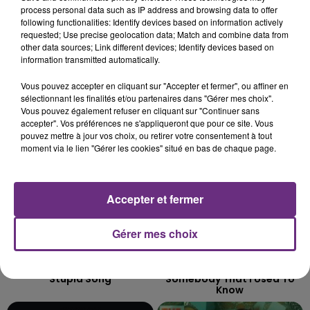
LE MAGASIN JOUÉCLUB DE REIMS FERME
process personal data such as IP address and browsing data to offer
SES PORTES
following functionalities: Identify devices based on information actively
requested; Use precise geolocation data; Match and combine data from
C'était l'une des institutions du centre-ville
other data sources; Link different devices; Identify devices based on
rémois. Le magasin JouéClub est contraint de
information transmitted automatically.
fermer ses portes.
TITRES DIFFUSÉS
Vous pouvez accepter en cliquant sur "Accepter et fermer", ou affiner en
sélectionnant les finalités et/ou partenaires dans "Gérer mes choix".
Vous pouvez également refuser en cliquant sur "Continuer sans
accepter". Vos préférences ne s'appliqueront que pour ce site. Vous
13h26
13h26
13h23
13h23
pouvez mettre à jour vos choix, ou retirer votre consentement à tout
moment via le lien "Gérer les cookies" situé en bas de chaque page.
Accepter et fermer
Gérer mes choix
OLIVIA RODRIGO
GOTYE
Stupid Song
Somebody That I Used To
Know