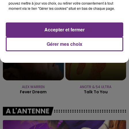
pouvez mettre à jour vos choix, ou retirer votre consentement à tout
moment via le lien "Gérer les cookies" situé en bas de chaque page.
TAYLOR SWIFT
DANIEL POWTER
Elizabeth Taylor
Bad Day
18h01
18h01
17h58
17h58
Accepter et fermer
Gérer mes choix
ALEX WARREN
ANOTR & 54 ULTRA
Fever Dream
Talk To You
A L'ANTENNE