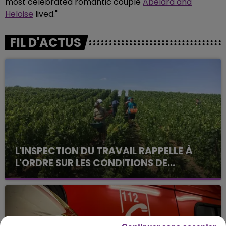
most celebrated romantic couple
Abelard and
Heloise
lived."
FIL D'ACTUS
L'INSPECTION DU TRAVAIL RAPPELLE À
L'ORDRE SUR LES CONDITIONS DE...
Alors que les dates de début des vendange 2026
s'est avéré être plus précoce que prévu,
l'inspection du Travail en profite pour rappeler
les conditions de...