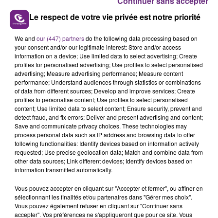
Continuer sans accepter
Le respect de votre vie privée est notre priorité
We and
our (447) partners
do the following data processing based on
your consent and/or our legitimate interest: Store and/or access
UN FEU DE REMORQUE BLOQUE LA
information on a device; Use limited data to select advertising; Create
CIRCULATION DANS LES ARDENNES
profiles for personalised advertising; Use profiles to select personalised
Un feu de remorque s'est déclaré ce mercredi en
advertising; Measure advertising performance; Measure content
performance; Understand audiences through statistics or combinations
fin de matinée sur l'A34.
of data from different sources; Develop and improve services; Create
profiles to personalise content; Use profiles to select personalised
TITRES DIFFUSÉS
content; Use limited data to select content; Ensure security, prevent and
detect fraud, and fix errors; Deliver and present advertising and content;
Save and communicate privacy choices. These technologies may
18h08
18h08
18h04
18h04
process personal data such as IP address and browsing data to offer
following functionalities: Identify devices based on information actively
requested; Use precise geolocation data; Match and combine data from
other data sources; Link different devices; Identify devices based on
information transmitted automatically.
Vous pouvez accepter en cliquant sur "Accepter et fermer", ou affiner en
sélectionnant les finalités et/ou partenaires dans "Gérer mes choix".
Vous pouvez également refuser en cliquant sur "Continuer sans
accepter". Vos préférences ne s'appliqueront que pour ce site. Vous