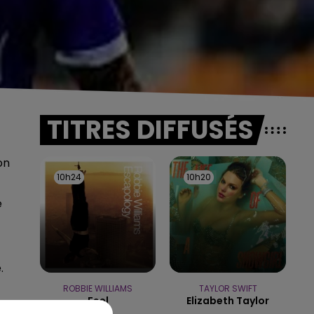
TITRES DIFFUSÉS
on
10h24
10h24
10h20
10h20
e
.
ROBBIE WILLIAMS
TAYLOR SWIFT
Feel
Elizabeth Taylor