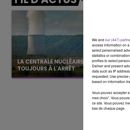
7h00 - 12h00
LE WEEK-END CHAMPAGNE FM
We and
our (447) partn
access information on a 
select personalised ad
statistics or combinatio
LA CENTRALE NUCLÉAIRE DE CHOOZ
profiles to select person
Deliver and present adv
TOUJOURS À L'ARRÊT
data such as IP address 
Cela fait déjà une semaine que la centrale
requested; Use precise g
based on information tra
nucléaire ardennaise est à l'arrêt. Une situation
justifiée par la sécheresse intense qui est
Vous pouvez accepter en 
toujours présente.
mes choix". Vous pouvez
ce site. Vous pouvez met
bas de chaque page.