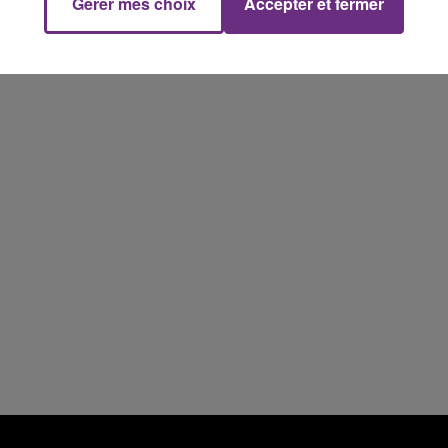
Gérer mes choix
Accepter et fermer
7h00 - 12h00
M
LE WEEK-END CHAMPAGNE FM