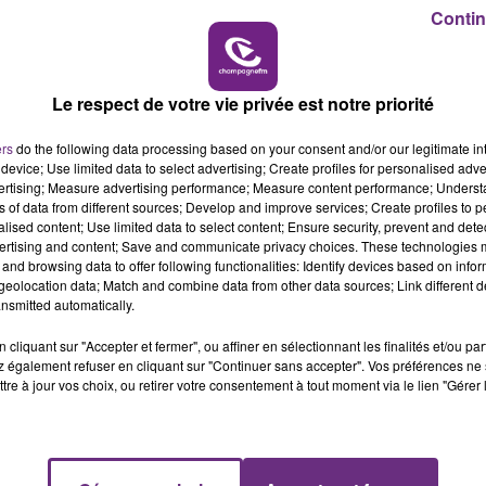
16h00 - 20h00
Contin
LE WEEK-END CHAMPAGNE FM
Le respect de votre vie privée est notre priorité
ers
do the following data processing based on your consent and/or our legitimate int
device; Use limited data to select advertising; Create profiles for personalised adver
vertising; Measure advertising performance; Measure content performance; Unders
ns of data from different sources; Develop and improve services; Create profiles to 
LE MAGASIN JOUÉCLUB DE REIMS FERME
alised content; Use limited data to select content; Ensure security, prevent and detect
ertising and content; Save and communicate privacy choices. These technologies
SES PORTES
and browsing data to offer following functionalities: Identify devices based on infor
C'était l'une des institutions du centre-ville
eolocation data; Match and combine data from other data sources; Link different de
nsmitted automatically.
rémois. Le magasin JouéClub est contraint de
fermer ses portes.
cliquant sur "Accepter et fermer", ou affiner en sélectionnant les finalités et/ou pa
 également refuser en cliquant sur "Continuer sans accepter". Vos préférences ne 
tre à jour vos choix, ou retirer votre consentement à tout moment via le lien "Gérer 