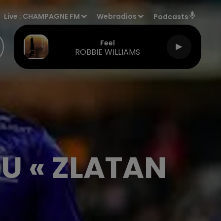
Live :
CHAMPAGNE FM
Webradios
Podcasts
Feel
ROBBIE WILLIAMS
AU « ZLATAN