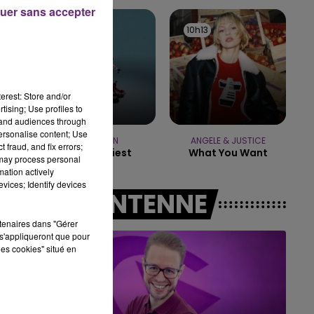
7h00 - 12h00
uer sans accepter
LE WEEK-END CHAMPAGNE FM
10h17
10h17
10h13
10h13
erest: Store and/or
tising; Use profiles to
tand audiences through
personalise content; Use
MANESKIN
ANGELE & JUSTICE
 fraud, and fix errors;
The Loneliest
What You Want
 may process personal
mation actively
vices; Identify devices
A L'ANTENNE
rtenaires dans "Gérer
s'appliqueront que pour
les cookies" situé en