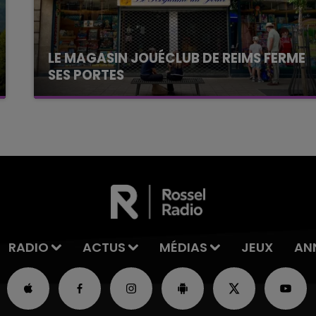
LE MAGASIN JOUÉCLUB DE REIMS FERME
SES PORTES
C'était l'une des institutions du centre-ville
rémois. Le magasin JouéClub est contraint de
fermer ses portes.
RADIO
ACTUS
MÉDIAS
JEUX
AN