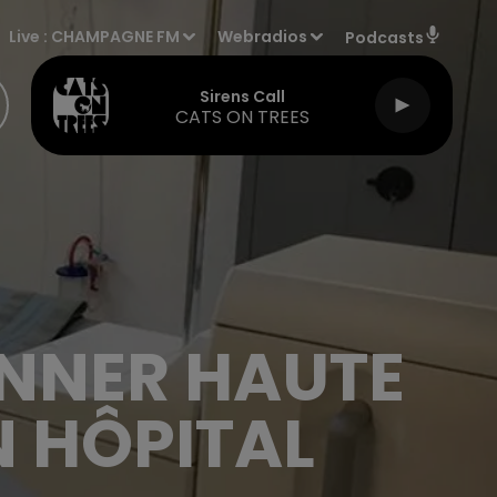
Live :
CHAMPAGNE FM
Webradios
Podcasts
Sirens Call
CATS ON TREES
ANNER HAUTE
 HÔPITAL