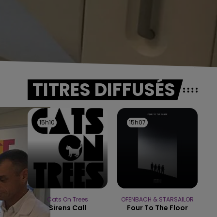
TITRES DIFFUSÉS
15h10
15h10
15h07
15h07
Cats On Trees
OFENBACH & STARSAILOR
Sirens Call
Four To The Floor