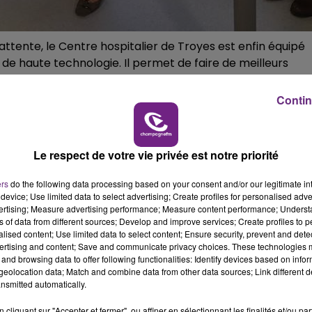
16h00 - 20h00
M
LE WEEK-END CHAMPAGNE FM
 d’attente, le Centre hospitalier de Troyes est enfin équipé
 de haute technologie. Il permet de faire de meilleurs
cer ou encore des maladies neurologiques.
Contin
 Claire De La Suchere chef de service de médecine
Le respect de votre vie privée est notre priorité
ormais les aubois n’auront plus à se déplacer sur Reims par
ers
do the following data processing based on your consent and/or our legitimate int
device; Use limited data to select advertising; Create profiles for personalised adver
vertising; Measure advertising performance; Measure content performance; Unders
ns of data from different sources; Develop and improve services; Create profiles to 
alised content; Use limited data to select content; Ensure security, prevent and detect
ertising and content; Save and communicate privacy choices. These technologies
and browsing data to offer following functionalities: Identify devices based on infor
eolocation data; Match and combine data from other data sources; Link different de
nsmitted automatically.
cliquant sur "Accepter et fermer", ou affiner en sélectionnant les finalités et/ou pa