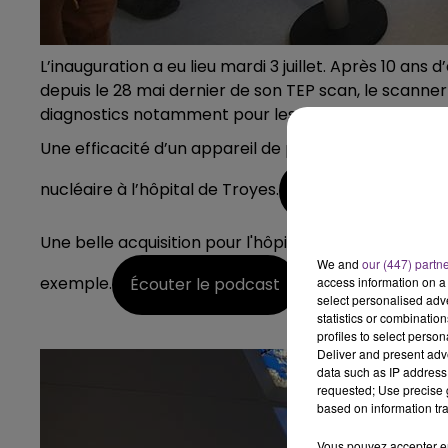
7h00 - 12h00
GNE FM
LE WEEK-END CHAMPAGNE F
L’inauguration a eu lieu mardi 3 juillet. Après 10 ans
depuis le 28 mai dernier de son TEP scan, le scanner
diagnostics notamment pour les détections de can
Une efficacité d’un appareil de pointe expliqué par
nucléaire à l’hôpital de Troyes.
Écouter le podcast
Une belle acquisition pour l'hôpital troyen, car dés
We and
our (447) partn
exemple.
Écouter le podcast
access information on a 
select personalised ad
statistics or combinatio
profiles to select person
Deliver and present adv
data such as IP address 
requested; Use precise g
based on information tra
Vous pouvez accepter en 