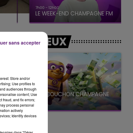
7h00 - 12h00
LE WEEK-END CHAMPAGNE FM
LES JEUX
uer sans accepter
erest: Store and/or
tising; Use profiles to
tand audiences through
LE SUPER BOUCHON CHAMPAGNE
personalise content; Use
 fraud, and fix errors;
FM
 may process personal
avec La Famille Champagne FM, à 8H10
mation actively
vices; Identify devices
rtenaires dans "Gérer