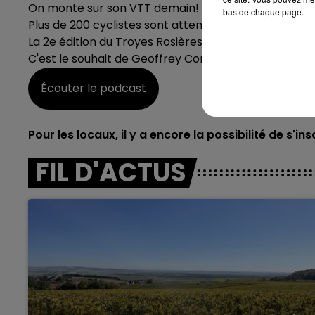
On monte sur son VTT demain!
bas de chaque page.
14h00 - 15h00
Plus de 200 cyclistes sont attendus au complexe He
La Radio Pop
La 2e édition du Troyes Rosières Cyclo cross ajoute
C'est le souhait de Geoffrey Corniau, l'un des organ
Écouter le podcast
Pour les locaux, il y a encore la possibilité de s
FIL D'ACTUS