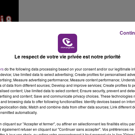
14h00 - 15h00
LA RADIO POP
Contin
Le respect de votre vie privée est notre priorité
ers
do the following data processing based on your consent and/or our legitimate int
device; Use limited data to select advertising; Create profiles for personalised adver
vertising; Measure advertising performance; Measure content performance; Unders
ns of data from different sources; Develop and improve services; Create profiles to 
alised content; Use limited data to select content; Ensure security, prevent and detect
ertising and content; Save and communicate privacy choices. These technologies
and browsing data to offer following functionalities: Identify devices based on infor
eolocation data; Match and combine data from other data sources; Link different de
nsmitted automatically.
cliquant sur "Accepter et fermer", ou affiner en sélectionnant les finalités et/ou pa
 également refuser en cliquant sur "Continuer sans accepter". Vos préférences ne 
tre à jour vos choix, ou retirer votre consentement à tout moment via le lien "Gérer 