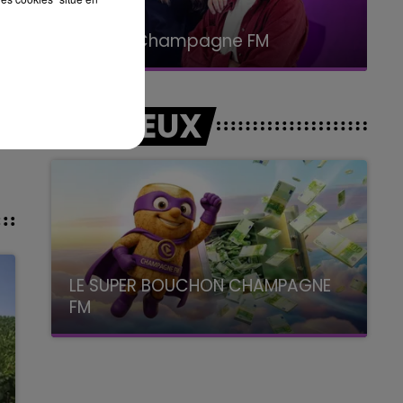
19h00 - 19h15
LA POP MACHINE - CHAMPAGNE FM
LES JEUX
LE SUPER BOUCHON CHAMPAGNE
FM
avec La Famille Champagne FM, à 8H10