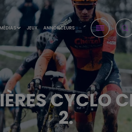
MÉDIAS
JEUX
ANNONCEURS
IÈRES CYCLO C
2.