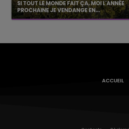
SI TOUT LE MONDE FAIT ÇA, MOI L'ANNÉE
PROCHAINE JE VENDANGE EN...
La vendange en Champagne a débuté ce jeudi
6 août dans la commune de Montgueux (Aube).
Du jamais vu !
ACCUEIL