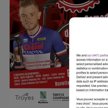
10h00 - 14h00
LE TICKET DE CAISSE
We and
our (447) partn
access information on a 
select personalised ad
statistics or combinatio
profiles to select person
Deliver and present adv
data such as IP address 
requested; Use precise g
based on information tra
Vous pouvez accepter en 
mes choix". Vous pouvez
ce site. Vous pouvez met