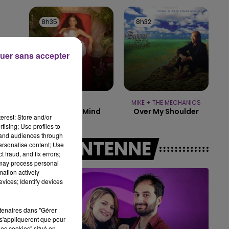
15h00 - 19h00
LE CLUB CHAMPAGNE FM
8h35
8h35
8h32
8h32
uer sans accepter
NAÏKA
MIKE + THE MECHANICS
One Track Mind
Over My Shoulder
erest: Store and/or
tising; Use profiles to
tand audiences through
A L'ANTENNE
personalise content; Use
 fraud, and fix errors;
 may process personal
mation actively
vices; Identify devices
rtenaires dans "Gérer
s'appliqueront que pour
les cookies" situé en