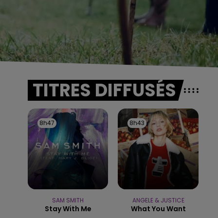
TITRES DIFFUSÉS
8h47
8h47
8h43
8h43
SAM SMITH
ANGELE & JUSTICE
Stay With Me
What You Want