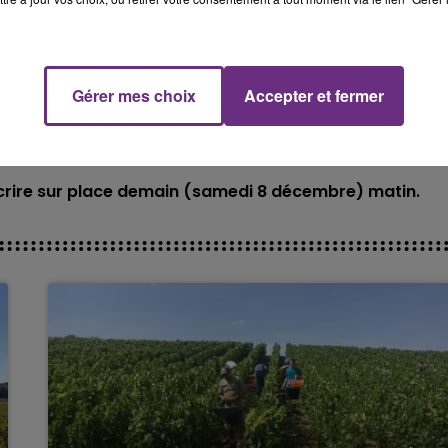
15h00 - 19h00
nri Terré de Rosières-Près-Troyes.
Le Club Champagne FM
 cette année des épreuves pour les pros et les amateurs.
isateurs, pour que tout le monde y trouve sa place.
Gérer mes choix
Accepter et fermer
'inscrire sur place demain (samedi 8 décembre) matin.