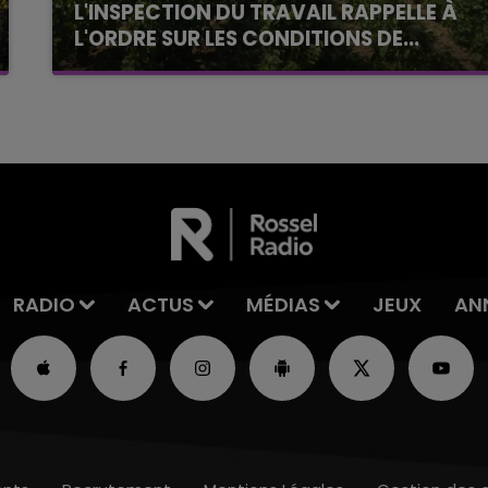
L'INSPECTION DU TRAVAIL RAPPELLE À
L'ORDRE SUR LES CONDITIONS DE...
Alors que les dates de début des vendange
2026 s'est avéré être plus précoce que prévu,
l'inspection du Travail en profite pour rappeler
les conditions de...
RADIO
ACTUS
MÉDIAS
JEUX
AN