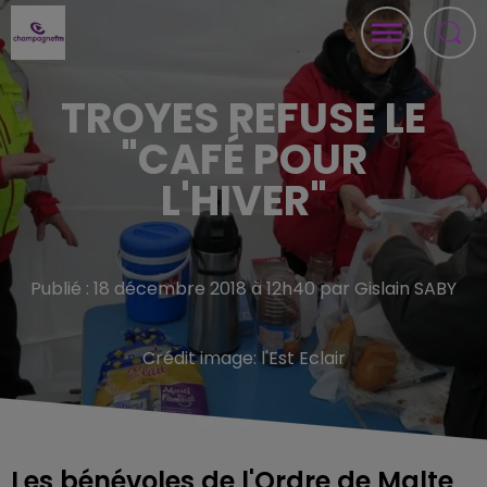
TROYES REFUSE LE
"CAFÉ POUR
L'HIVER"
Publié : 18 décembre 2018 à 12h40 par Gislain SABY
Crédit image:
l'Est Eclair
Les bénévoles de l'Ordre de Malte