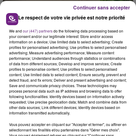
présente.
Continuer sans accepter
Le respect de votre vie privée est notre priorité
We and
our (447) partners
do the following data processing based on
your consent and/or our legitimate interest: Store and/or access
information on a device; Use limited data to select advertising; Create
LE MAGASIN JOUÉCLUB DE REIMS FERME
profiles for personalised advertising; Use profiles to select personalised
SES PORTES
advertising; Measure advertising performance; Measure content
performance; Understand audiences through statistics or combinations
C'était l'une des institutions du centre-ville
of data from different sources; Develop and improve services; Create
rémois. Le magasin JouéClub est contraint de
profiles to personalise content; Use profiles to select personalised
fermer ses portes.
content; Use limited data to select content; Ensure security, prevent and
TITRES DIFFUSÉS
detect fraud, and fix errors; Deliver and present advertising and content;
Save and communicate privacy choices. These technologies may
process personal data such as IP address and browsing data to offer
following functionalities: Identify devices based on information actively
17h03
17h03
17h00
17h00
requested; Use precise geolocation data; Match and combine data from
other data sources; Link different devices; Identify devices based on
information transmitted automatically.
Vous pouvez accepter en cliquant sur "Accepter et fermer", ou affiner en
sélectionnant les finalités et/ou partenaires dans "Gérer mes choix".
Vous pouvez également refuser en cliquant sur "Continuer sans