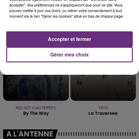
accepter". Vos préférences ne s'appliqueront que pour ce site. Vous
pouvez mettre à jour vos choix, ou retirer votre consentement à tout
moment via le lien "Gérer les cookies" situé en bas de chaque page.
JAMES ARTHUR
JENNIFER LOPEZ & DAVID GUETTA
Impossible
Save Me Tonight
Accepter et fermer
16h56
16h56
16h52
16h52
Gérer mes choix
RED HOT CHILI PEPPERS
TRYO
By The Way
La Traversee
A L'ANTENNE