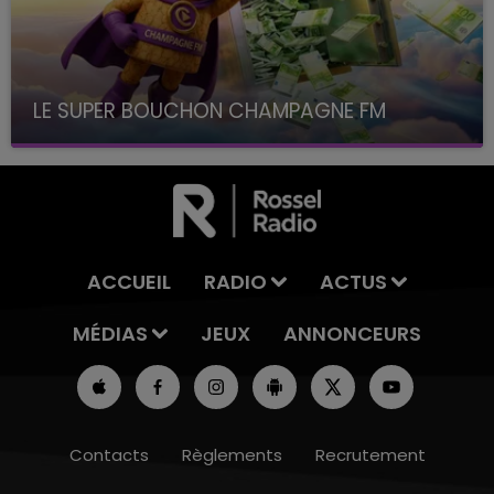
LE SUPER BOUCHON CHAMPAGNE FM
avec La Famille Champagne FM, à 8H10
ACCUEIL
RADIO
ACTUS
MÉDIAS
JEUX
ANNONCEURS
Contacts
Règlements
Recrutement