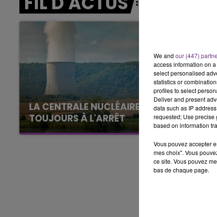
FIL D'ACTUS
7h00 - 11h00
BEST OF
We and
our (447) partn
access information on a 
select personalised ad
statistics or combinatio
profiles to select person
Deliver and present adv
LA CENTRALE NUCLÉAIRE DE CHOOZ
data such as IP address 
TOUJOURS À L'ARRÊT
requested; Use precise g
based on information tra
Cela fait déjà une semaine que la centrale
nucléaire ardennaise est à l'arrêt. Une situation
Vous pouvez accepter en 
mes choix". Vous pouvez
justifiée par la sécheresse intense qui est
ce site. Vous pouvez met
toujours présente.
bas de chaque page.
16h00 - 20h00