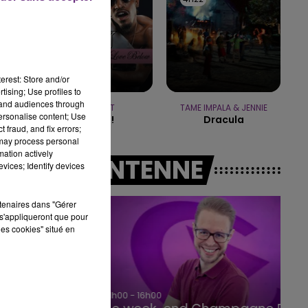
16h00 - 20h00
LE WEEK-END CHAMPAGNE FM
erest: Store and/or
tising; Use profiles to
tand audiences through
OUTKAST
TAME IMPALA & JENNIE
personalise content; Use
Hey Ya!
Dracula
 fraud, and fix errors;
 may process personal
mation actively
A L'ANTENNE
vices; Identify devices
rtenaires dans "Gérer
s'appliqueront que pour
les cookies" situé en
11h00 - 16h00