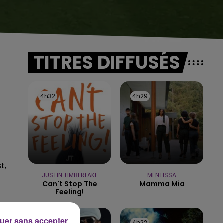
TITRES DIFFUSÉS
4h32
4h32
4h29
4h29
t,
JUSTIN TIMBERLAKE
MENTISSA
Can't Stop The
Mamma Mia
Feeling!
uer sans accepter
4h25
4h25
4h22
4h22