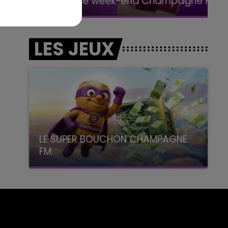
Le week-end Champagne FM
LES JEUX
LE SUPER BOUCHON CHAMPAGNE
FM
avec La Famille Champagne FM, à 8H10