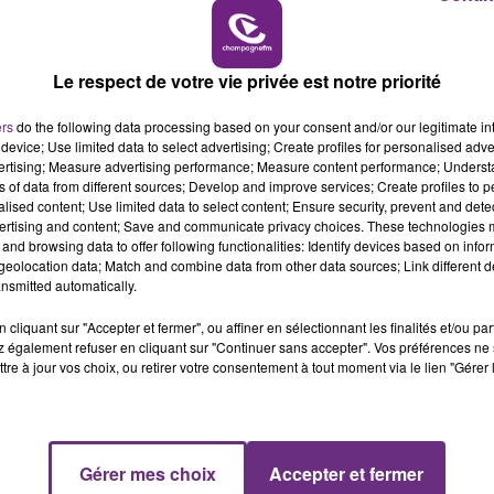
11h00 - 16h00
LE WEEK-END CHAMPAGNE FM
Le respect de votre vie privée est notre priorité
ers
do the following data processing based on your consent and/or our legitimate int
device; Use limited data to select advertising; Create profiles for personalised adver
vertising; Measure advertising performance; Measure content performance; Unders
ns of data from different sources; Develop and improve services; Create profiles to 
alised content; Use limited data to select content; Ensure security, prevent and detect
ertising and content; Save and communicate privacy choices. These technologies
LE MAGASIN JOUÉCLUB DE REIMS FERME
and browsing data to offer following functionalities: Identify devices based on infor
SES PORTES
eolocation data; Match and combine data from other data sources; Link different de
nsmitted automatically.
C'était l'une des institutions du centre-ville
rémois. Le magasin JouéClub est contraint de
cliquant sur "Accepter et fermer", ou affiner en sélectionnant les finalités et/ou pa
 également refuser en cliquant sur "Continuer sans accepter". Vos préférences ne 
fermer ses portes.
tre à jour vos choix, ou retirer votre consentement à tout moment via le lien "Gérer 
Gérer mes choix
Accepter et fermer
7h00 - 11h00