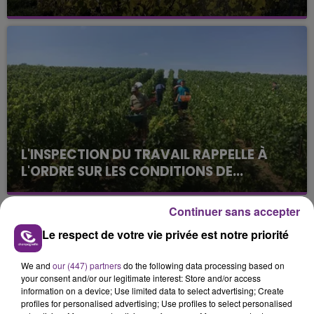
La vendange en Champagne a débuté ce jeudi 6
août dans la commune de Montgueux (Aube). Du
jamais vu !
L'INSPECTION DU TRAVAIL RAPPELLE À
L'ORDRE SUR LES CONDITIONS DE...
Alors que les dates de début des vendange 2026
s'est avéré être plus précoce que prévu,
Continuer sans accepter
l'inspection du Travail en profite pour rappeler
TITRES DIFFUSÉS
Le respect de votre vie privée est notre priorité
les conditions de...
We and
our (447) partners
do the following data processing based on
23h51
23h51
23h48
23h48
your consent and/or our legitimate interest: Store and/or access
information on a device; Use limited data to select advertising; Create
profiles for personalised advertising; Use profiles to select personalised