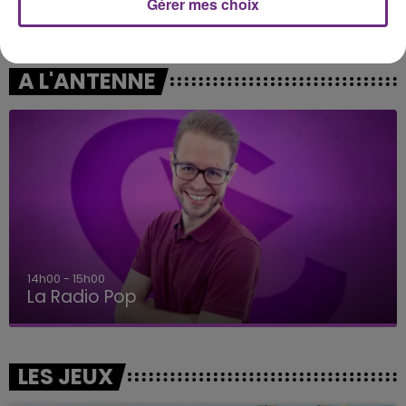
Gérer mes choix
CHRISTOPHE WILLEM
EVANESCENCE
Systaime
Bring Me To Life
A L'ANTENNE
14h00 - 15h00
La Radio Pop
LES JEUX