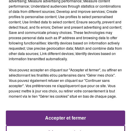
advertising; Measure advertising performance; Measure content
performance; Understand audiences through statistics or combinations
of data from different sources; Develop and improve services; Create
profiles to personalise content; Use profiles to select personalised
content; Use limited data to select content; Ensure security, prevent and
detect fraud, and fix errors; Deliver and present advertising and content;
Save and communicate privacy choices. These technologies may
process personal data such as IP address and browsing data to offer
following functionalities: Identify devices based on information actively
ROSA LINN
FELIX JAEHN FEAT. JASMINE
requested; Use precise geolocation data; Match and combine data from
Snap
THOMPSON
other data sources; Link different devices; Identify devices based on
Ain't Nobody (loves Me
information transmitted automatically.
Better)
Vous pouvez accepter en cliquant sur "Accepter et fermer", ou affiner en
23h45
23h45
23h41
23h41
sélectionnant les finalités et/ou partenaires dans "Gérer mes choix".
Vous pouvez également refuser en cliquant sur "Continuer sans
accepter". Vos préférences ne s'appliqueront que pour ce site. Vous
pouvez mettre à jour vos choix, ou retirer votre consentement à tout
moment via le lien "Gérer les cookies" situé en bas de chaque page.
Accepter et fermer