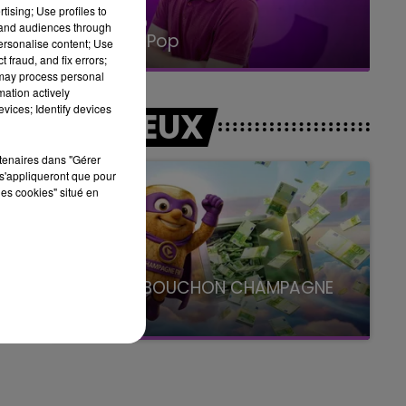
tising; Use profiles to
14h00 - 15h00
tand audiences through
La Radio Pop
personalise content; Use
 fraud, and fix errors;
 may process personal
mation actively
vices; Identify devices
LES JEUX
rtenaires dans "Gérer
s'appliqueront que pour
les cookies" situé en
i
LE SUPER BOUCHON CHAMPAGNE
FM
avec La Famille Champagne FM, à 8H10