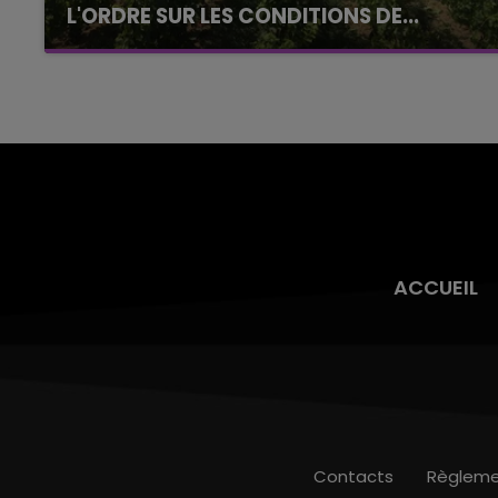
L'ORDRE SUR LES CONDITIONS DE...
Alors que les dates de début des vendange
2026 s'est avéré être plus précoce que prévu,
l'inspection du Travail en profite pour rappeler
les conditions de...
ACCUEIL
Contacts
Règleme