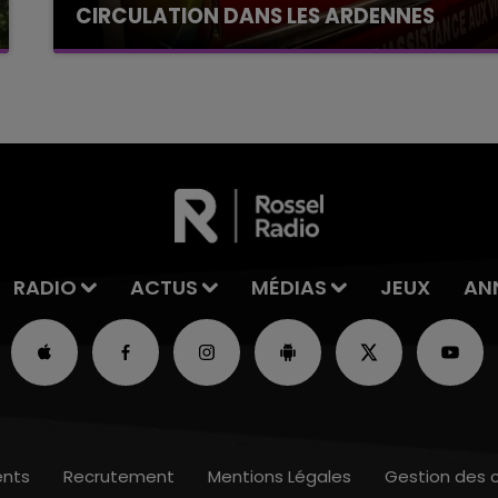
CIRCULATION DANS LES ARDENNES
Un feu de remorque s'est déclaré ce mercredi
en fin de matinée sur l'A34.
RADIO
ACTUS
MÉDIAS
JEUX
AN
nts
Recrutement
Mentions Légales
Gestion des 