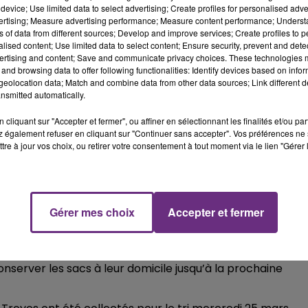
mardi) : collecte des ordures ménagères les mardis 31
device; Use limited data to select advertising; Create profiles for personalised adver
10h00 - 14h00
ouvel ordre.
vertising; Measure advertising performance; Measure content performance; Unders
LE TICKET DE CAISSE
ns of data from different sources; Develop and improve services; Create profiles to 
haque mercredi) : collecte des ordures ménagères les
alised content; Use limited data to select content; Ensure security, prevent and detect
ertising and content; Save and communicate privacy choices. These technologies
jusqu’à nouvel ordre.
and browsing data to offer following functionalities: Identify devices based on infor
eolocation data; Match and combine data from other data sources; Link different de
 jeudi) : collecte des ordures ménagères les jeudis 2, 9 et
nsmitted automatically.
.
cliquant sur "Accepter et fermer", ou affiner en sélectionnant les finalités et/ou pa
ar semaine, les mardis, jeudis et samedis, au lieu de quatre
 également refuser en cliquant sur "Continuer sans accepter". Vos préférences ne 
tre à jour vos choix, ou retirer votre consentement à tout moment via le lien "Gérer 
 : collecte des ordures ménagères mardi 31 mars, jeudi 2
di 9 avril et samedi 11 avril, puis collecte mardi 14 avril, jeud
usqu’à nouvel ordre.
Gérer mes choix
Accepter et fermer
 a dorénavant lieu une semaine sur deux.
onserver les sacs à leur domicile jusqu’à la prochaine