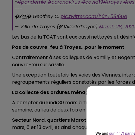
-
#pandemie
#coronavirus
#covid19
#troyes
#res
LE BEST OF DE LA FAMILLE
---
CHAMPAGNE FM
�x� Geoffrey C.
pic.twitter.com/h0nT5816Ue
— Ville de Troyes (@VilledeTroyes)
March 28, 202
Les bus de la TCAT sont eux aussi nettoyés et désinf
Pas de couvre-feu à Troyes...pour le moment
Contrairement à ses collègues de Romilly et Nogent
couvre-feu sur sa ville.
Une exception toutefois, les voies des Viennes, interd
regroupements réguliers constatés par les forces de
La collecte des ordures ménagères réorganisée
A compter du lundi 30 mars à Troyes, la collecte de
semaine, au lieu de deux fois en temps normal, sur 
Secteur Nord, quartiers Marots et Gambetta
(chaq
mars, 6 et 13 avril, et ainsi chaque semaine jusqu’à n
We and
our (447) partn