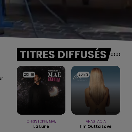
TITRES DIFFUSÉS
20h18
20h18
20h13
20h13
ur
CHRISTOPHE MAE
ANASTACIA
La Lune
I'm Outta Love