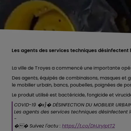
Les agents des services techniques désinfectent l
La ville de Troyes a commencé une importante opéra
Des agents, équipés de combinaisons, masques et ga
le mobilier urbain, bancs, poubelles, poignées de po
Le produit utilisé est bactéricide, fongicide et virucid
COVID-19 �x}� DÉSINFECTION DU MOBILIER URBAI
Les agents des services techniques désinfectent le
-
��️ Suivez l'actu :
https://t.co/DHJryIptT2
5h00 - 6h00