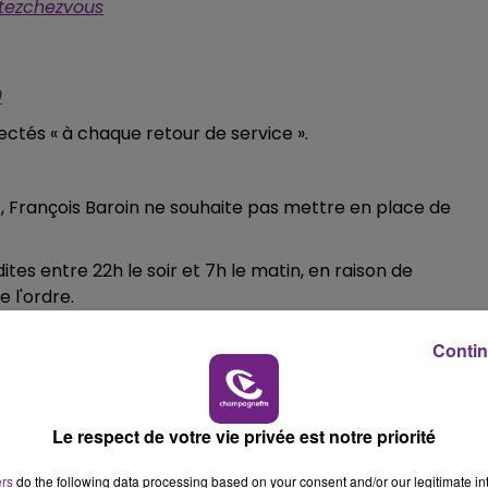
tezchezvous
6h00 - 10h00
LA FAMILLE
0
ectés « à chaque retour de service ».
, François Baroin ne souhaite pas mettre en place de
ites entre 22h le soir et 7h le matin, en raison de
 l'ordre.
Contin
s ordures ménagères ne sera plus assurée qu’une fois par
les secteurs Nord et Sud, scindés chacun en deux zones.
ue lundi) : collecte des ordures ménagères les lundis 30
Le respect de votre vie privée est notre priorité
ouvel ordre.
ers
do the following data processing based on your consent and/or our legitimate int