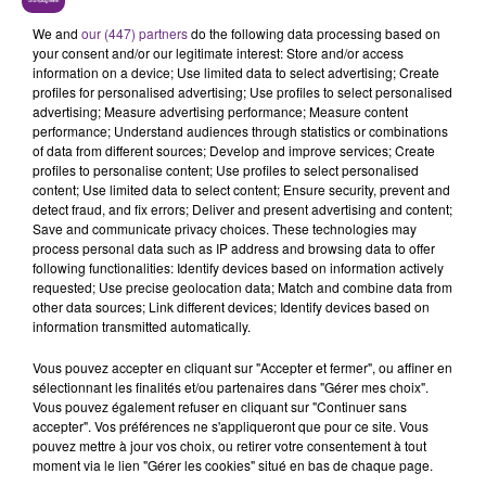
LE MAGASIN JOUÉCLUB DE REIMS FERME
SES PORTES
We and
our (447) partners
do the following data processing based on
your consent and/or our legitimate interest: Store and/or access
C'était l'une des institutions du centre-ville
information on a device; Use limited data to select advertising; Create
rémois. Le magasin JouéClub est contraint de
profiles for personalised advertising; Use profiles to select personalised
fermer ses portes.
advertising; Measure advertising performance; Measure content
TITRES DIFFUSÉS
performance; Understand audiences through statistics or combinations
of data from different sources; Develop and improve services; Create
profiles to personalise content; Use profiles to select personalised
content; Use limited data to select content; Ensure security, prevent and
13h01
13h01
12h57
12h57
detect fraud, and fix errors; Deliver and present advertising and content;
Save and communicate privacy choices. These technologies may
process personal data such as IP address and browsing data to offer
following functionalities: Identify devices based on information actively
requested; Use precise geolocation data; Match and combine data from
other data sources; Link different devices; Identify devices based on
information transmitted automatically.
Vous pouvez accepter en cliquant sur "Accepter et fermer", ou affiner en
sélectionnant les finalités et/ou partenaires dans "Gérer mes choix".
Vous pouvez également refuser en cliquant sur "Continuer sans
JENNIFER LOPEZ & DAVID GUETTA
TEDDY SWIMS
accepter". Vos préférences ne s'appliqueront que pour ce site. Vous
Save Me Tonight
The Door
pouvez mettre à jour vos choix, ou retirer votre consentement à tout
moment via le lien "Gérer les cookies" situé en bas de chaque page.