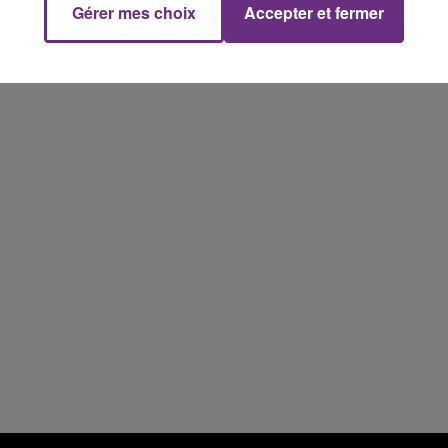
Gérer mes choix
Accepter et fermer
16h00 - 20h00
FM
Le Week-end Champagne FM