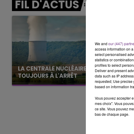
FIL D'ACTUS
7h00 - 11h00
BEST OF
We and
our (447) partn
access information on a 
select personalised ad
statistics or combinatio
profiles to select person
LA CENTRALE NUCLÉAIRE DE CHOOZ
Deliver and present adv
TOUJOURS À L'ARRÊT
data such as IP address 
requested; Use precise g
Cela fait déjà une semaine que la centrale
based on information tra
nucléaire ardennaise est à l'arrêt. Une situation
justifiée par la sécheresse intense qui est
Vous pouvez accepter en 
mes choix". Vous pouvez
toujours présente.
ce site. Vous pouvez met
bas de chaque page.