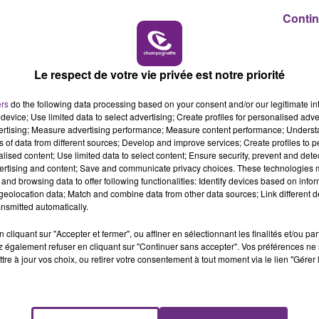
Contin
11h00 - 16h00
LE WEEK-END CHAMPAGNE FM
Le respect de votre vie privée est notre priorité
ers
do the following data processing based on your consent and/or our legitimate int
device; Use limited data to select advertising; Create profiles for personalised adver
vertising; Measure advertising performance; Measure content performance; Unders
ns of data from different sources; Develop and improve services; Create profiles to 
alised content; Use limited data to select content; Ensure security, prevent and detect
LE MAGASIN JOUÉCLUB DE REIMS FERME
ertising and content; Save and communicate privacy choices. These technologies
SES PORTES
and browsing data to offer following functionalities: Identify devices based on infor
eolocation data; Match and combine data from other data sources; Link different de
C'était l'une des institutions du centre-ville
nsmitted automatically.
rémois. Le magasin JouéClub est contraint de
fermer ses portes.
cliquant sur "Accepter et fermer", ou affiner en sélectionnant les finalités et/ou pa
 également refuser en cliquant sur "Continuer sans accepter". Vos préférences ne 
tre à jour vos choix, ou retirer votre consentement à tout moment via le lien "Gérer 