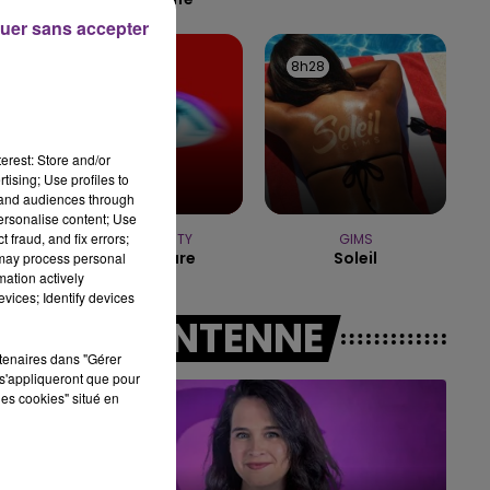
uer sans accepter
16h00 - 20h00
LE WEEK-END CHAMPAGNE FM
8h34
8h34
8h28
8h28
erest: Store and/or
tising; Use profiles to
tand audiences through
personalise content; Use
 fraud, and fix errors;
TEMPER CITY
GIMS
Self Aware
Soleil
 may process personal
mation actively
vices; Identify devices
A L'ANTENNE
rtenaires dans "Gérer
s'appliqueront que pour
les cookies" situé en