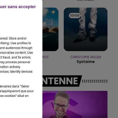
uer sans accepter
7h00 - 11h00
BEST OF
11h02
11h02
10h58
10h58
erest: Store and/or
tising; Use profiles to
tand audiences through
personalise content; Use
 fraud, and fix errors;
JEREMY FREROT
CHRISTOPHE WILLEM
Frerot
Systaime
 may process personal
mation actively
vices; Identify devices
A L'ANTENNE
rtenaires dans "Gérer
s'appliqueront que pour
les cookies" situé en