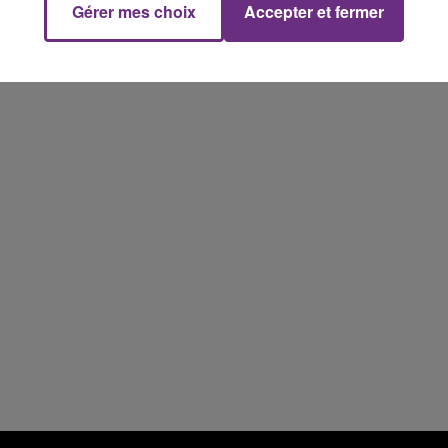
Gérer mes choix
Accepter et fermer
7h00 - 11h00
FM
BEST OF