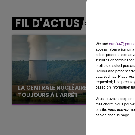
11h00 - 16h00
LE WEEK-END CHAMPAGNE FM
FIL D'ACTUS
We and
our (447) partn
access information on a 
select personalised ad
statistics or combinatio
profiles to select person
Deliver and present adv
data such as IP address 
requested; Use precise g
LA CENTRALE NUCLÉAIRE DE CHOOZ
based on information tra
TOUJOURS À L'ARRÊT
Vous pouvez accepter en 
Cela fait déjà une semaine que la centrale
mes choix". Vous pouvez
nucléaire ardennaise est à l'arrêt. Une situation
ce site. Vous pouvez met
bas de chaque page.
justifiée par la sécheresse intense qui est
toujours présente.