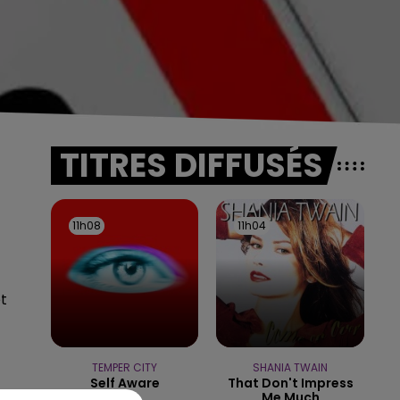
TITRES DIFFUSÉS
11h08
11h08
11h04
11h04
t
TEMPER CITY
SHANIA TWAIN
Self Aware
That Don't Impress
Me Much