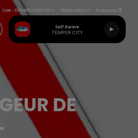
Live :
CHAMPAGNE FM
Webradios
Podcasts
Self Aware
TEMPER CITY
GEUR DE
L