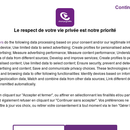
Contin
16h00 - 20h00
LE WEEK-END CHAMPAGNE FM
Le respect de votre vie privée est notre priorité
ers
do the following data processing based on your consent and/or our legitimate int
device; Use limited data to select advertising; Create profiles for personalised adver
vertising; Measure advertising performance; Measure content performance; Unders
ns of data from different sources; Develop and improve services; Create profiles to 
alised content; Use limited data to select content; Ensure security, prevent and detect
ertising and content; Save and communicate privacy choices. These technologies
and browsing data to offer following functionalities: Identify devices based on infor
eolocation data; Match and combine data from other data sources; Link different de
LE MAGASIN JOUÉCLUB DE REIMS FERME
nsmitted automatically.
SES PORTES
cliquant sur "Accepter et fermer", ou affiner en sélectionnant les finalités et/ou pa
C'était l'une des institutions du centre-ville
 également refuser en cliquant sur "Continuer sans accepter". Vos préférences ne 
rémois. Le magasin JouéClub est contraint de
tre à jour vos choix, ou retirer votre consentement à tout moment via le lien "Gérer 
fermer ses portes.