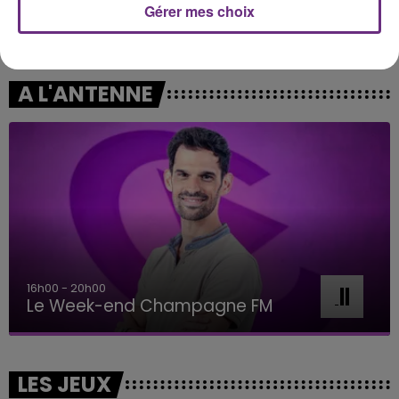
Gérer mes choix
TRYO
OLIVIA DEAN
La Traversee
So Easy (to Fall In Love)
A L'ANTENNE
7h00 - 11h00
BEST OF
LES JEUX