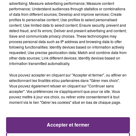
advertising; Measure advertising performance; Measure content
performance; Understand audiences through statistics or combinations
of data from different sources; Develop and improve services; Create
profiles to personalise content; Use profiles to select personalised
content; Use limited data to select content; Ensure security, prevent and
detect fraud, and fix errors; Deliver and present advertising and content;
Save and communicate privacy choices. These technologies may
process personal data such as IP address and browsing data to offer
following functionalities: Identify devices based on information actively
requested; Use precise geolocation data; Match and combine data from
other data sources; Link different devices; Identify devices based on
WIZ KHALIFA FEAT. CHARLIE PUTH
JENNIFER LOPEZ & DAVID GUETTA
information transmitted automatically.
See You Again
Save Me Tonight
Vous pouvez accepter en cliquant sur "Accepter et fermer", ou affiner en
sélectionnant les finalités et/ou partenaires dans "Gérer mes choix".
17h56
17h56
17h53
17h53
Vous pouvez également refuser en cliquant sur "Continuer sans
accepter". Vos préférences ne s'appliqueront que pour ce site. Vous
pouvez mettre à jour vos choix, ou retirer votre consentement à tout
moment via le lien "Gérer les cookies" situé en bas de chaque page.
Accepter et fermer