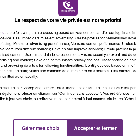
7h00 - 12h00
LE WEEK-END CHAMPAGNE FM
Le respect de votre vie privée est notre priorité
ers
do the following data processing based on your consent and/or our legitimate int
LE MAGASIN JOUÉCLUB DE REIMS FERME
device; Use limited data to select advertising; Create profiles for personalised adver
vertising; Measure advertising performance; Measure content performance; Unders
SES PORTES
ns of data from different sources; Develop and improve services; Create profiles to 
C'était l'une des institutions du centre-ville
alised content; Use limited data to select content; Ensure security, prevent and detect
ertising and content; Save and communicate privacy choices. These technologies
rémois. Le magasin JouéClub est contraint de
and browsing data to offer following functionalities: Identify devices based on infor
fermer ses portes.
eolocation data; Match and combine data from other data sources; Link different de
nsmitted automatically.
cliquant sur "Accepter et fermer", ou affiner en sélectionnant les finalités et/ou pa
 également refuser en cliquant sur "Continuer sans accepter". Vos préférences ne 
tre à jour vos choix, ou retirer votre consentement à tout moment via le lien "Gérer 
16h00 - 20h00
Gérer mes choix
Accepter et fermer
M
LE WEEK-END CHAMPAGNE FM