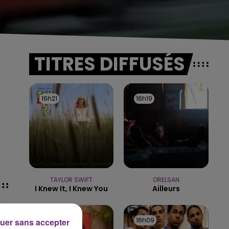
TITRES DIFFUSÉS
16h21
16h21
16h19
16h19
-
TAYLOR SWIFT
ORELSAN
I Knew It, I Knew You
Ailleurs
16h15
16h15
16h09
16h09
uer sans accepter