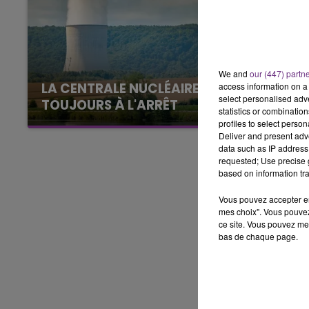
16h00 - 20h00
LE WEEK-END CHAMPAGNE FM
We and
our (447) partn
LA CENTRALE NUCLÉAIRE DE CHOOZ
access information on a 
select personalised ad
TOUJOURS À L'ARRÊT
statistics or combinatio
Cela fait déjà une semaine que la centrale
profiles to select person
Deliver and present adv
nucléaire ardennaise est à l'arrêt. Une situation
data such as IP address 
justifiée par la sécheresse intense qui est
requested; Use precise g
toujours présente.
based on information tra
Vous pouvez accepter en 
mes choix". Vous pouvez
ce site. Vous pouvez met
bas de chaque page.
7h00 - 12h00
GNE FM
LE WEEK-END CHAMPAGNE F