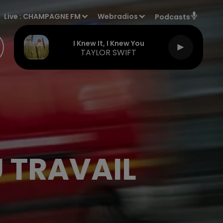
Live :
CHAMPAGNE FM
Webradios
Podcasts
I Knew It, I Knew You
TAYLOR SWIFT
 TRAVAIL