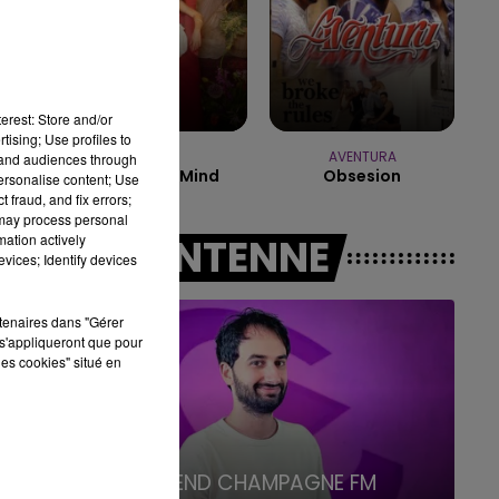
16h00 - 20h00
LE WEEK-END CHAMPAGNE FM
erest: Store and/or
tising; Use profiles to
NAÏKA
AVENTURA
tand audiences through
One Track Mind
Obsesion
personalise content; Use
 fraud, and fix errors;
 may process personal
mation actively
A L'ANTENNE
vices; Identify devices
rtenaires dans "Gérer
s'appliqueront que pour
les cookies" situé en
7h00 - 12h00
LE WEEK-END CHAMPAGNE FM