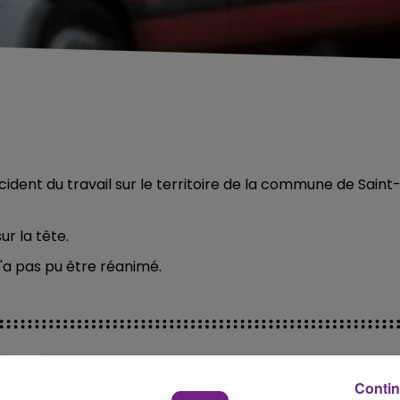
ident du travail sur le territoire de la commune de Saint
r la tête.
'a pas pu être réanimé.
Contin