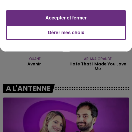
Accepter et fermer
Gérer mes choix
LOUANE
ARIANA GRANDE
Avenir
Hate That I Made You Love
Me
A L'ANTENNE