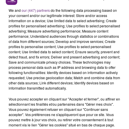
LE MAGASIN JOUÉCLUB DE REIMS FERME
SES PORTES
We and
our (447) partners
do the following data processing based on
C'était l'une des institutions du centre-ville
your consent and/or our legitimate interest: Store and/or access
rémois. Le magasin JouéClub est contraint de
information on a device; Use limited data to select advertising; Create
profiles for personalised advertising; Use profiles to select personalised
fermer ses portes.
TITRES DIFFUSÉS
advertising; Measure advertising performance; Measure content
performance; Understand audiences through statistics or combinations
of data from different sources; Develop and improve services; Create
profiles to personalise content; Use profiles to select personalised
6h04
6h04
6h00
6h00
content; Use limited data to select content; Ensure security, prevent and
detect fraud, and fix errors; Deliver and present advertising and content;
Save and communicate privacy choices. These technologies may
process personal data such as IP address and browsing data to offer
following functionalities: Identify devices based on information actively
requested; Use precise geolocation data; Match and combine data from
other data sources; Link different devices; Identify devices based on
information transmitted automatically.
Vous pouvez accepter en cliquant sur "Accepter et fermer", ou affiner en
sélectionnant les finalités et/ou partenaires dans "Gérer mes choix".
LIQUIDO
SHAKIRA FEAT. BURNA BOY
Vous pouvez également refuser en cliquant sur "Continuer sans
Narcotic
Dai Dai
accepter". Vos préférences ne s'appliqueront que pour ce site. Vous
pouvez mettre à jour vos choix, ou retirer votre consentement à tout
moment via le lien "Gérer les cookies" situé en bas de chaque page.
5h57
5h57
5h53
5h53