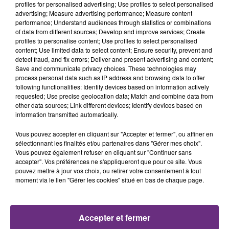
profiles for personalised advertising; Use profiles to select personalised
advertising; Measure advertising performance; Measure content
13h09
13h09
13h05
13h05
performance; Understand audiences through statistics or combinations
of data from different sources; Develop and improve services; Create
profiles to personalise content; Use profiles to select personalised
content; Use limited data to select content; Ensure security, prevent and
detect fraud, and fix errors; Deliver and present advertising and content;
Save and communicate privacy choices. These technologies may
process personal data such as IP address and browsing data to offer
following functionalities: Identify devices based on information actively
requested; Use precise geolocation data; Match and combine data from
other data sources; Link different devices; Identify devices based on
information transmitted automatically.
TAYLOR SWIFT
SHAGGY
I Knew It, I Knew You
It Wasn't Me
Vous pouvez accepter en cliquant sur "Accepter et fermer", ou affiner en
sélectionnant les finalités et/ou partenaires dans "Gérer mes choix".
13h02
13h02
12h59
12h59
Vous pouvez également refuser en cliquant sur "Continuer sans
accepter". Vos préférences ne s'appliqueront que pour ce site. Vous
pouvez mettre à jour vos choix, ou retirer votre consentement à tout
moment via le lien "Gérer les cookies" situé en bas de chaque page.
Accepter et fermer