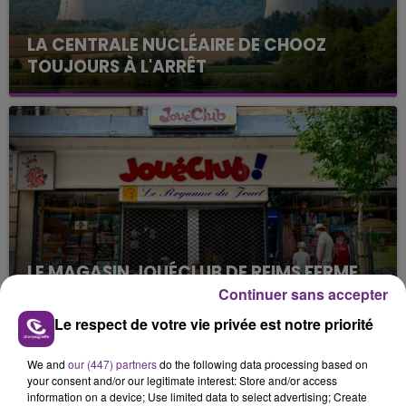
LA CENTRALE NUCLÉAIRE DE CHOOZ
TOUJOURS À L'ARRÊT
Cela fait déjà une semaine que la centrale
nucléaire ardennaise est à l'arrêt. Une situation
justifiée par la sécheresse intense qui est toujours
présente.
LE MAGASIN JOUÉCLUB DE REIMS FERME
SES PORTES
Continuer sans accepter
C'était l'une des institutions du centre-ville
Le respect de votre vie privée est notre priorité
rémois. Le magasin JouéClub est contraint de
fermer ses portes.
We and
our (447) partners
do the following data processing based on
TITRES DIFFUSÉS
your consent and/or our legitimate interest: Store and/or access
information on a device; Use limited data to select advertising; Create