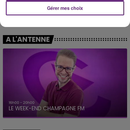
Gérer mes choix
TEDDY SWIMS
CHRISTOPHE WILLEM
Mr Know It All
Systaime
A L'ANTENNE
16h00 - 20h00
LE WEEK-END CHAMPAGNE FM