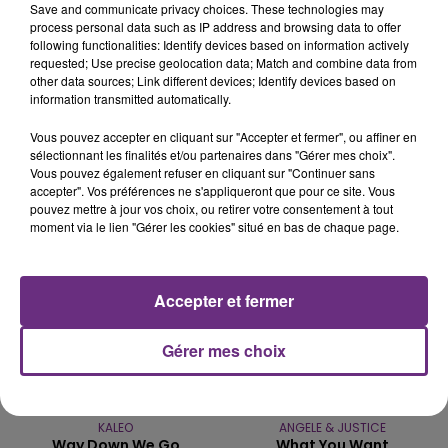
Save and communicate privacy choices. These technologies may
process personal data such as IP address and browsing data to offer
LE MAGASIN JOUÉCLUB DE REIMS FERME
following functionalities: Identify devices based on information actively
requested; Use precise geolocation data; Match and combine data from
SES PORTES
other data sources; Link different devices; Identify devices based on
C'était l'une des institutions du centre-ville
information transmitted automatically.
rémois. Le magasin JouéClub est contraint de
Vous pouvez accepter en cliquant sur "Accepter et fermer", ou affiner en
fermer ses portes.
TITRES DIFFUSÉS
sélectionnant les finalités et/ou partenaires dans "Gérer mes choix".
Vous pouvez également refuser en cliquant sur "Continuer sans
accepter". Vos préférences ne s'appliqueront que pour ce site. Vous
pouvez mettre à jour vos choix, ou retirer votre consentement à tout
19h45
19h45
19h42
19h42
moment via le lien "Gérer les cookies" situé en bas de chaque page.
Accepter et fermer
Gérer mes choix
KALEO
ANGELE & JUSTICE
Way Down We Go
What You Want