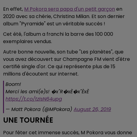
En effet,
M Pokora sera papa d'un petit garçon
en
2020 avec sa chérie, Christina Milian. Et son dernier
album "Pyramide" est un véritable succès !
Cet été, l'album a franchi la barre des 100 000
exemplaires vendus.
Autre bonne nouvelle, son tube "Les planètes", que
vous avez découvert sur Champagne FM vient d'être
certifié single d'or. Ce qui représente plus de 15
millions d'écoutent sur internet.
Boom!
Merci les ami(e)s! �x"R�xÈ�x"ÈxÈ
https://t.co/tzIsN64upg
— Matt Pokora (@MPokora)
August 26, 2019
UNE TOURNÉE
Pour fêter cet immense succès, M Pokora vous donne