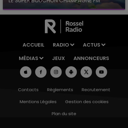
LE SUPER BOUCHON CHAMPAGNE FM
avec La Famille Champagne FM, à 8H10
ACCUEIL
RADIO
ACTUS
MÉDIAS
JEUX
ANNONCEURS
Contacts
Règlements
Recrutement
Mentions Légales
Gestion des cookies
Plan du site
6h00 - 10h00
LA FAMILLE