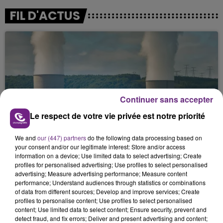
FIL D'ACTUS
Continuer sans accepter
Le respect de votre vie privée est notre priorité
LA CENTRALE NUCLÉAIRE DE CHOOZ
TOUJOURS À L'ARRÊT
We and
our (447) partners
do the following data processing based on
Cela fait déjà une semaine que la centrale
your consent and/or our legitimate interest: Store and/or access
information on a device; Use limited data to select advertising; Create
nucléaire ardennaise est à l'arrêt. Une situation
profiles for personalised advertising; Use profiles to select personalised
justifiée par la sécheresse intense qui est toujours
advertising; Measure advertising performance; Measure content
présente.
performance; Understand audiences through statistics or combinations
of data from different sources; Develop and improve services; Create
profiles to personalise content; Use profiles to select personalised
content; Use limited data to select content; Ensure security, prevent and
detect fraud, and fix errors; Deliver and present advertising and content;