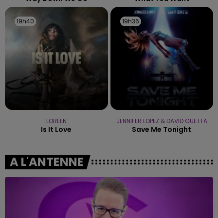
19h40
19h40
19h36
19h36
LOREEN
JENNIFER LOPEZ & DAVID GUETTA
Is It Love
Save Me Tonight
A L'ANTENNE