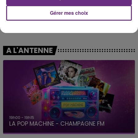
Gérer mes choix
ORIA
RAYE
Soiree Mondaine
Where Is My Husband!
A L'ANTENNE
19h00 - 19h15
LA POP MACHINE - CHAMPAGNE FM