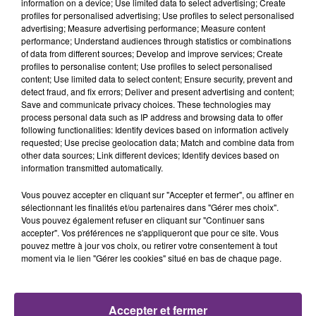
information on a device; Use limited data to select advertising; Create
profiles for personalised advertising; Use profiles to select personalised
advertising; Measure advertising performance; Measure content
11h48
11h48
11h44
11h44
performance; Understand audiences through statistics or combinations
of data from different sources; Develop and improve services; Create
profiles to personalise content; Use profiles to select personalised
content; Use limited data to select content; Ensure security, prevent and
detect fraud, and fix errors; Deliver and present advertising and content;
Save and communicate privacy choices. These technologies may
process personal data such as IP address and browsing data to offer
following functionalities: Identify devices based on information actively
requested; Use precise geolocation data; Match and combine data from
other data sources; Link different devices; Identify devices based on
information transmitted automatically.
TOVE LO & STROMAE
PRAS
Des Fleurs
Ghetto Supastar
Vous pouvez accepter en cliquant sur "Accepter et fermer", ou affiner en
sélectionnant les finalités et/ou partenaires dans "Gérer mes choix".
Vous pouvez également refuser en cliquant sur "Continuer sans
11h41
11h41
11h39
11h39
accepter". Vos préférences ne s'appliqueront que pour ce site. Vous
pouvez mettre à jour vos choix, ou retirer votre consentement à tout
moment via le lien "Gérer les cookies" situé en bas de chaque page.
Accepter et fermer