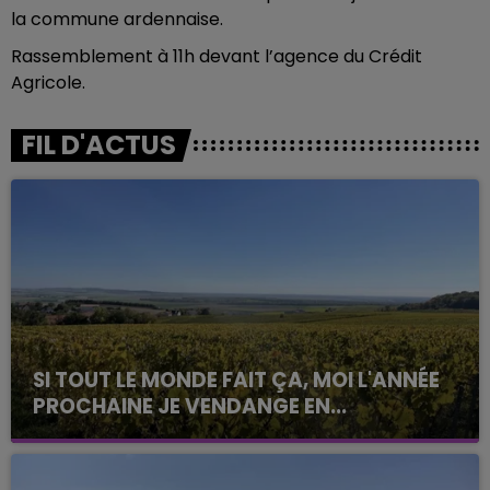
la commune ardennaise.
Rassemblement à 11h devant l’agence du Crédit
Agricole.
FIL D'ACTUS
SI TOUT LE MONDE FAIT ÇA, MOI L'ANNÉE
PROCHAINE JE VENDANGE EN...
La vendange en Champagne a débuté ce jeudi 6
août dans la commune de Montgueux (Aube). Du
jamais vu !