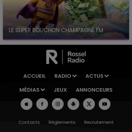
LE SUPER BOUCHON CHAMPAGNE FM
avec La Famille Champagne FM, à 8H10
ACCUEIL
RADIO
ACTUS
MÉDIAS
JEUX
ANNONCEURS
Contacts
Règlements
Recrutement