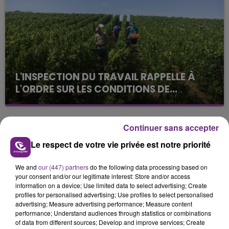
L'INSPECTION DU TRAVAIL RAPPELLE À
L'ORDRE SUR LES CONDITIONS DE...
Alors que les dates de début des vendange 2026
s'est avéré être plus précoce que prévu,
l'inspection du Travail en profite pour rappeler
Continuer sans accepter
TITRES DIFFUSÉS
les conditions de...
Le respect de votre vie privée est notre priorité
4h56
4h56
4h54
4h54
We and
our (447) partners
do the following data processing based on
your consent and/or our legitimate interest: Store and/or access
information on a device; Use limited data to select advertising; Create
profiles for personalised advertising; Use profiles to select personalised
advertising; Measure advertising performance; Measure content
performance; Understand audiences through statistics or combinations
of data from different sources; Develop and improve services; Create