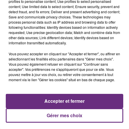
profiles to personalise content; Use profiles to select personalised
content; Use limited data to select content; Ensure security, prevent and
detect fraud, and fix errors; Deliver and present advertising and content;
Save and communicate privacy choices. These technologies may
process personal data such as IP address and browsing data to offer
TEDDYBEAR
ALEX WARREN
following functionalities: Identify devices based on information actively
Chaussures Roses
Ordinary
requested; Use precise geolocation data; Match and combine data from
other data sources; Link different devices; Identify devices based on
4h49
4h49
4h45
4h45
information transmitted automatically.
Vous pouvez accepter en cliquant sur "Accepter et fermer", ou affiner en
sélectionnant les finalités et/ou partenaires dans "Gérer mes choix".
Vous pouvez également refuser en cliquant sur "Continuer sans
accepter". Vos préférences ne s'appliqueront que pour ce site. Vous
pouvez mettre à jour vos choix, ou retirer votre consentement à tout
moment via le lien "Gérer les cookies" situé en bas de chaque page.
Accepter et fermer
METALLICA
OLIVIA RODRIGO
Nothing Else Matters.
Stupid Song
Gérer mes choix
A L'ANTENNE