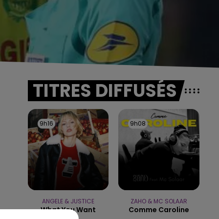
TITRES DIFFUSÉS
9h16
9h16
9h08
9h08
ANGELE & JUSTICE
ZAHO & MC SOLAAR
What You Want
Comme Caroline