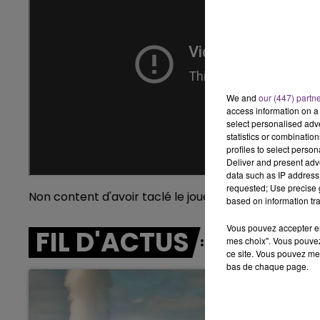
7h00 - 11h00
BEST OF
We and
our (447) partn
access information on a 
select personalised ad
statistics or combinatio
profiles to select person
Deliver and present adv
data such as IP address 
requested; Use precise g
Non content d'avoir taclé le joueur, Tony Chapron l
based on information tra
Vous pouvez accepter en 
FIL D'ACTUS
mes choix". Vous pouvez
ce site. Vous pouvez met
bas de chaque page.