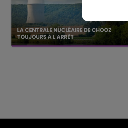
16h00 - 20h00
agne FM
Le Week-end Champagne 
LA CENTRALE NUCLÉAIRE DE CHOOZ
TOUJOURS À L'ARRÊT
Cela fait déjà une semaine que la centrale
nucléaire ardennaise est à l'arrêt. Une situation
justifiée par la sécheresse intense qui est
toujours présente.