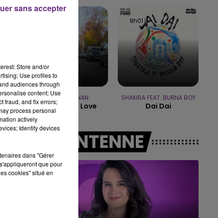
16h00 - 20h00
uer sans accepter
LE WEEK-END CHAMPAGNE FM
9h05
9h05
9h01
9h01
erest: Store and/or
tising; Use profiles to
tand audiences through
personalise content; Use
TOM GRENNAN
SHAKIRA FEAT. BURNA BOY
 fraud, and fix errors;
Little Bit Of Love
Dai Dai
 may process personal
mation actively
vices; Identify devices
A L'ANTENNE
rtenaires dans "Gérer
s'appliqueront que pour
les cookies" situé en