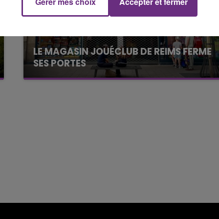
Gérer mes choix
Accepter et fermer
7h00 - 11h00
FM
BEST OF
LE MAGASIN JOUÉCLUB DE REIMS FERME
SES PORTES
C'était l'une des institutions du centre-ville
rémois. Le magasin JouéClub est contraint de
fermer ses portes.