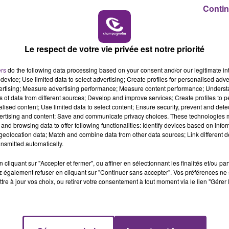
11h00 - 16h00
Contin
LE WEEK-END CHAMPAGNE FM
Le respect de votre vie privée est notre priorité
ers
do the following data processing based on your consent and/or our legitimate int
device; Use limited data to select advertising; Create profiles for personalised adver
vertising; Measure advertising performance; Measure content performance; Unders
ns of data from different sources; Develop and improve services; Create profiles to 
alised content; Use limited data to select content; Ensure security, prevent and detect
ertising and content; Save and communicate privacy choices. These technologies
and browsing data to offer following functionalities: Identify devices based on infor
eolocation data; Match and combine data from other data sources; Link different de
'a également expulsé.
nsmitted automatically.
cliquant sur "Accepter et fermer", ou affiner en sélectionnant les finalités et/ou pa
 également refuser en cliquant sur "Continuer sans accepter". Vos préférences ne 
tre à jour vos choix, ou retirer votre consentement à tout moment via le lien "Gérer 