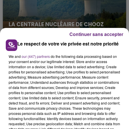
LA CENTRALE NUCLÉAIRE DE CHOOZ
TOUJOURS À L'ARRÊT
Continuer sans accepter
Cela fait déjà une semaine que la centrale
Le respect de votre vie privée est notre priorité
nucléaire ardennaise est à l'arrêt. Une situation
justifiée par la sécheresse intense qui est toujours
We and
our (447) partners
do the following data processing based on
présente.
your consent and/or our legitimate interest: Store and/or access
information on a device; Use limited data to select advertising; Create
profiles for personalised advertising; Use profiles to select personalised
advertising; Measure advertising performance; Measure content
performance; Understand audiences through statistics or combinations
of data from different sources; Develop and improve services; Create
profiles to personalise content; Use profiles to select personalised
LE MAGASIN JOUÉCLUB DE REIMS FERME
content; Use limited data to select content; Ensure security, prevent and
SES PORTES
detect fraud, and fix errors; Deliver and present advertising and content;
Save and communicate privacy choices. These technologies may
C'était l'une des institutions du centre-ville
process personal data such as IP address and browsing data to offer
rémois. Le magasin JouéClub est contraint de
following functionalities: Identify devices based on information actively
fermer ses portes.
requested; Use precise geolocation data; Match and combine data from
other data sources; Link different devices; Identify devices based on