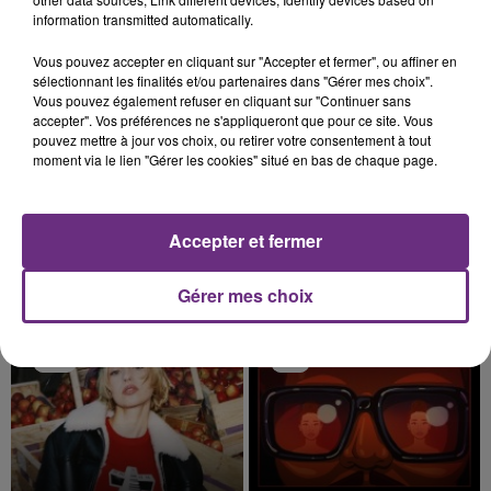
TITRES DIFFUSÉS
information transmitted automatically.
Vous pouvez accepter en cliquant sur "Accepter et fermer", ou affiner en
4h51
4h51
4h47
4h47
sélectionnant les finalités et/ou partenaires dans "Gérer mes choix".
Vous pouvez également refuser en cliquant sur "Continuer sans
accepter". Vos préférences ne s'appliqueront que pour ce site. Vous
pouvez mettre à jour vos choix, ou retirer votre consentement à tout
moment via le lien "Gérer les cookies" situé en bas de chaque page.
Accepter et fermer
KYO
BENSON BOONE
Gérer mes choix
Dernière Danse
The Time Of My Life
4h44
4h44
4h41
4h41