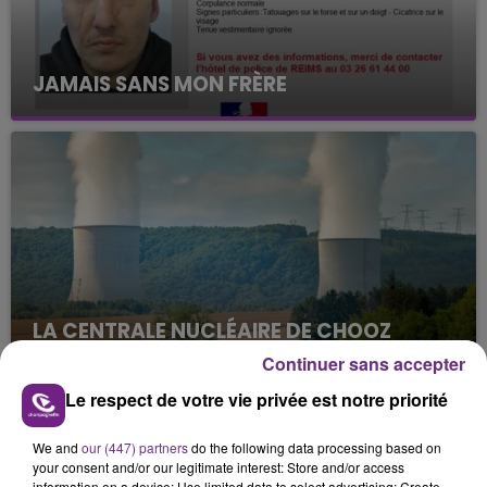
JAMAIS SANS MON FRÈRE
Julien Fourel n'a plus donné signé de vie depuis 5
mois. Sa sœur poursuit ses recherches pour le
retrouver.
LA CENTRALE NUCLÉAIRE DE CHOOZ
TOUJOURS À L'ARRÊT
Continuer sans accepter
Cela fait déjà une semaine que la centrale
Le respect de votre vie privée est notre priorité
nucléaire ardennaise est à l'arrêt. Une situation
justifiée par la sécheresse intense qui est toujours
TITRES DIFFUSÉS
We and
our (447) partners
do the following data processing based on
présente.
your consent and/or our legitimate interest: Store and/or access
information on a device; Use limited data to select advertising; Create