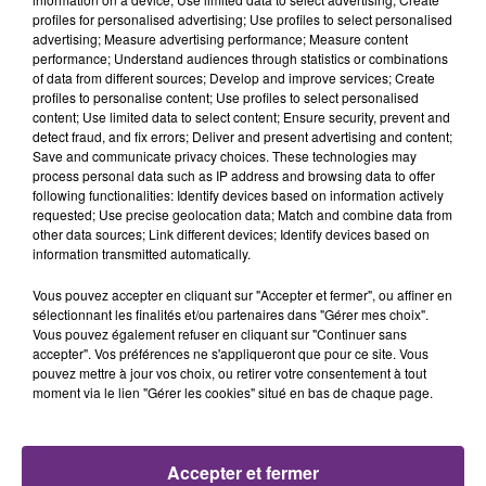
profiles for personalised advertising; Use profiles to select personalised
12h06
12h06
12h03
12h03
advertising; Measure advertising performance; Measure content
performance; Understand audiences through statistics or combinations
of data from different sources; Develop and improve services; Create
profiles to personalise content; Use profiles to select personalised
content; Use limited data to select content; Ensure security, prevent and
detect fraud, and fix errors; Deliver and present advertising and content;
Save and communicate privacy choices. These technologies may
process personal data such as IP address and browsing data to offer
following functionalities: Identify devices based on information actively
requested; Use precise geolocation data; Match and combine data from
other data sources; Link different devices; Identify devices based on
information transmitted automatically.
INDOCHINE
NAÏKA
J'ai Demande A La Lune
One Track Mind
Vous pouvez accepter en cliquant sur "Accepter et fermer", ou affiner en
sélectionnant les finalités et/ou partenaires dans "Gérer mes choix".
11h56
11h56
11h53
11h53
Vous pouvez également refuser en cliquant sur "Continuer sans
accepter". Vos préférences ne s'appliqueront que pour ce site. Vous
pouvez mettre à jour vos choix, ou retirer votre consentement à tout
moment via le lien "Gérer les cookies" situé en bas de chaque page.
Accepter et fermer