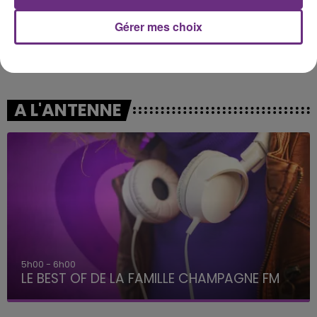
Gérer mes choix
AMIR
ARIANA GRANDE
On Dirait
Hate That I Made You Love
Me
A L'ANTENNE
5h00 - 6h00
LE BEST OF DE LA FAMILLE CHAMPAGNE FM