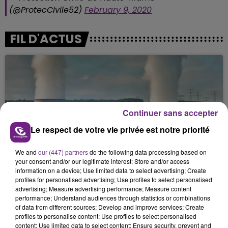
(@ProtecCivile52)
February 9, 2020
FIL D'ACTUS
Continuer sans accepter
Le respect de votre vie privée est notre priorité
LA CENTRALE NUCLÉAIRE DE CHOOZ
We and
our (447) partners
do the following data processing based on
TOUJOURS À L'ARRÊT
your consent and/or our legitimate interest: Store and/or access
information on a device; Use limited data to select advertising; Create
Cela fait déjà une semaine que la centrale
profiles for personalised advertising; Use profiles to select personalised
nucléaire ardennaise est à l'arrêt. Une situation
advertising; Measure advertising performance; Measure content
justifiée par la sécheresse intense qui est toujours
performance; Understand audiences through statistics or combinations
of data from different sources; Develop and improve services; Create
présente.
profiles to personalise content; Use profiles to select personalised
content; Use limited data to select content; Ensure security, prevent and