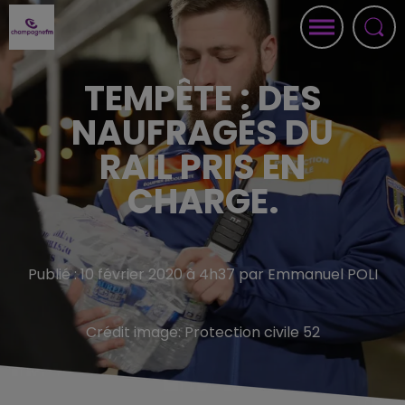
TEMPÊTE : DES
NAUFRAGÉS DU
RAIL PRIS EN
CHARGE.
Publié : 10 février 2020 à 4h37 par Emmanuel POLI
Crédit image:
Protection civile 52