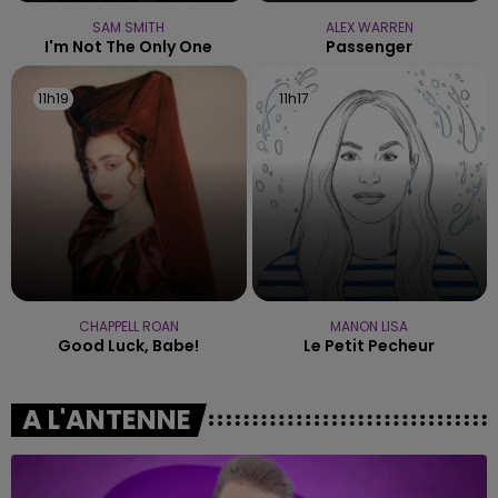
SAM SMITH
ALEX WARREN
I'm Not The Only One
Passenger
11h19
11h19
11h17
11h17
CHAPPELL ROAN
MANON LISA
Good Luck, Babe!
Le Petit Pecheur
A L'ANTENNE