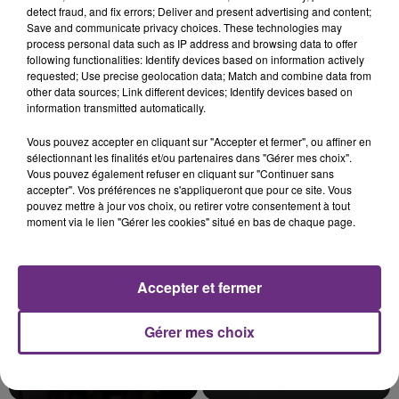
detect fraud, and fix errors; Deliver and present advertising and content;
Save and communicate privacy choices. These technologies may
process personal data such as IP address and browsing data to offer
following functionalities: Identify devices based on information actively
requested; Use precise geolocation data; Match and combine data from
LE MAGASIN JOUÉCLUB DE REIMS FERME
other data sources; Link different devices; Identify devices based on
SES PORTES
information transmitted automatically.
C'était l'une des institutions du centre-ville
Vous pouvez accepter en cliquant sur "Accepter et fermer", ou affiner en
rémois. Le magasin JouéClub est contraint de
sélectionnant les finalités et/ou partenaires dans "Gérer mes choix".
fermer ses portes.
Vous pouvez également refuser en cliquant sur "Continuer sans
TITRES DIFFUSÉS
accepter". Vos préférences ne s'appliqueront que pour ce site. Vous
pouvez mettre à jour vos choix, ou retirer votre consentement à tout
moment via le lien "Gérer les cookies" situé en bas de chaque page.
11h25
11h25
11h22
11h22
Accepter et fermer
Gérer mes choix