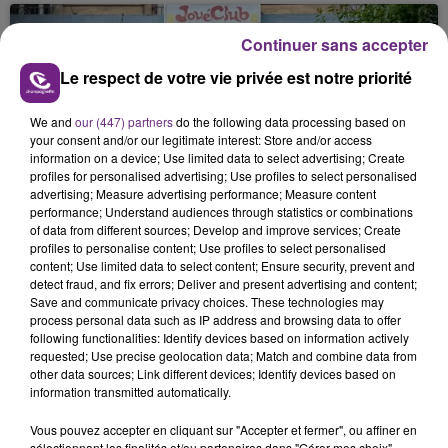
nucléaire ardennaise est à l'arrêt. Une situation
justifiée par la sécheresse intense qui est toujours
Continuer sans accepter
présente.
Le respect de votre vie privée est notre priorité
We and
our (447) partners
do the following data processing based on
your consent and/or our legitimate interest: Store and/or access
information on a device; Use limited data to select advertising; Create
profiles for personalised advertising; Use profiles to select personalised
LE MAGASIN JOUÉCLUB DE REIMS FERME
advertising; Measure advertising performance; Measure content
SES PORTES
performance; Understand audiences through statistics or combinations
of data from different sources; Develop and improve services; Create
C'était l'une des institutions du centre-ville
profiles to personalise content; Use profiles to select personalised
rémois. Le magasin JouéClub est contraint de
content; Use limited data to select content; Ensure security, prevent and
fermer ses portes.
detect fraud, and fix errors; Deliver and present advertising and content;
TITRES DIFFUSÉS
Save and communicate privacy choices. These technologies may
process personal data such as IP address and browsing data to offer
following functionalities: Identify devices based on information actively
requested; Use precise geolocation data; Match and combine data from
15h48
15h48
15h44
15h44
other data sources; Link different devices; Identify devices based on
information transmitted automatically.
Vous pouvez accepter en cliquant sur "Accepter et fermer", ou affiner en
sélectionnant les finalités et/ou partenaires dans "Gérer mes choix".