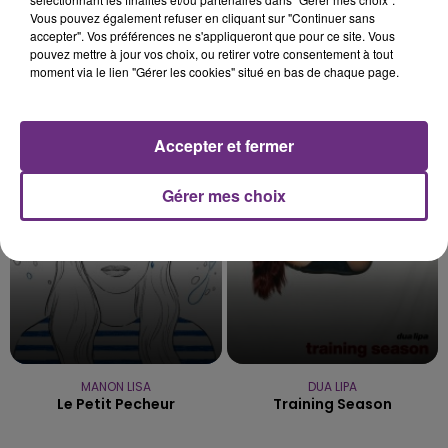
Vous pouvez également refuser en cliquant sur "Continuer sans
accepter". Vos préférences ne s'appliqueront que pour ce site. Vous
pouvez mettre à jour vos choix, ou retirer votre consentement à tout
moment via le lien "Gérer les cookies" situé en bas de chaque page.
INDOCHINE
FUGEES
Les Nouveaux Soleils
Ready Or Not
Accepter et fermer
15h42
15h42
15h39
15h39
Gérer mes choix
MANON LISA
DUA LIPA
Le Petit Pecheur
Training Season