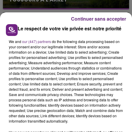
Cela fait déjà une semaine que la centrale
nucléaire ardennaise est à l'arrêt. Une situation
Continuer sans accepter
justifiée par la sécheresse intense qui est toujours
présente.
Le respect de votre vie privée est notre priorité
We and
our (447) partners
do the following data processing based on
your consent and/or our legitimate interest: Store and/or access
information on a device; Use limited data to select advertising; Create
profiles for personalised advertising; Use profiles to select personalised
advertising; Measure advertising performance; Measure content
LE MAGASIN JOUÉCLUB DE REIMS FERME
performance; Understand audiences through statistics or combinations
SES PORTES
of data from different sources; Develop and improve services; Create
profiles to personalise content; Use profiles to select personalised
C'était l'une des institutions du centre-ville
content; Use limited data to select content; Ensure security, prevent and
rémois. Le magasin JouéClub est contraint de
detect fraud, and fix errors; Deliver and present advertising and content;
fermer ses portes.
Save and communicate privacy choices. These technologies may
TITRES DIFFUSÉS
process personal data such as IP address and browsing data to offer
following functionalities: Identify devices based on information actively
requested; Use precise geolocation data; Match and combine data from
other data sources; Link different devices; Identify devices based on
19h42
19h42
19h40
19h40
information transmitted automatically.