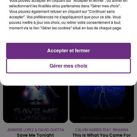
Vous pouvez accepter en cliquant sur "Accepter et fermer", ou affiner en
sélectionnant les finalités et/ou partenaires dans "Gérer mes choix".
Vous pouvez également refuser en cliquant sur "Continuer sans
accepter". Vos préférences ne s'appliqueront que pour ce site. Vous
pouvez mettre à jour vos choix, ou retirer votre consentement à tout
moment via le lien "Gérer les cookies" situé en bas de chaque page.
ANGELE & JUSTICE
LOREEN
Accepter et fermer
What You Want
Is It Love
Gérer mes choix
19h36
19h36
19h29
19h29
JENNIFER LOPEZ & DAVID GUETTA
CALVIN HARRIS FEAT. RIHANNA
Save Me Tonight
This Is What You Came For