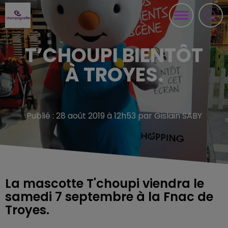
T’CHOUPI BIENTÔT
À TROYES.
Publié : 28 août 2019 à 12h53 par Gislain SABY
La mascotte T'choupi viendra le
samedi 7 septembre à la Fnac de
Troyes.