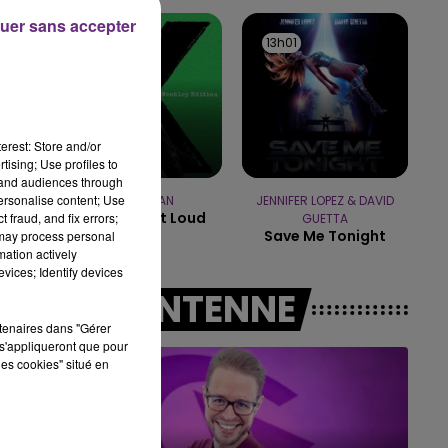
7h00 - 11h00
uer sans accepter
BEST OF
13h04
13h04
13h01
13h01
erest: Store and/or
tising; Use profiles to
tand audiences through
personalise content; Use
ED SHEERAN
JENNIFER LOPEZ & DAVID
Thinking Out Loud
 fraud, and fix errors;
GUETTA
Save Me Tonight
 may process personal
mation actively
vices; Identify devices
A L'ANTENNE
rtenaires dans "Gérer
s'appliqueront que pour
les cookies" situé en