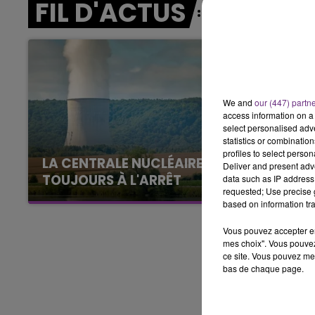
FIL D'ACTUS
11h00 - 16h00
LE WEEK-END CHAMPAGNE FM
We and
our (447) partn
access information on a 
select personalised ad
statistics or combinatio
profiles to select person
LA CENTRALE NUCLÉAIRE DE CHOOZ
Deliver and present adv
TOUJOURS À L'ARRÊT
data such as IP address 
requested; Use precise g
Cela fait déjà une semaine que la centrale
based on information tra
nucléaire ardennaise est à l'arrêt. Une situation
justifiée par la sécheresse intense qui est
Vous pouvez accepter en 
mes choix". Vous pouvez
toujours présente.
ce site. Vous pouvez met
bas de chaque page.