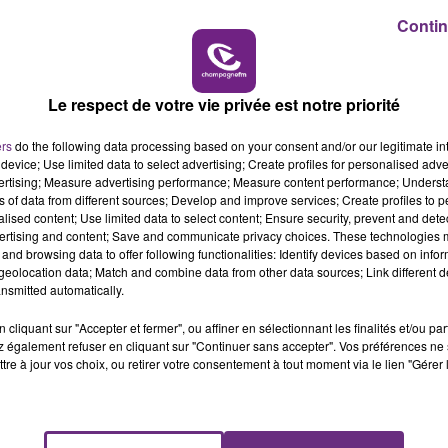
16h00 - 20h00
Contin
LE WEEK-END CHAMPAGNE FM
Le respect de votre vie privée est notre priorité
ers
do the following data processing based on your consent and/or our legitimate int
device; Use limited data to select advertising; Create profiles for personalised adver
vertising; Measure advertising performance; Measure content performance; Unders
ns of data from different sources; Develop and improve services; Create profiles to 
alised content; Use limited data to select content; Ensure security, prevent and detect
LE MAGASIN JOUÉCLUB DE REIMS FERME
ertising and content; Save and communicate privacy choices. These technologies
SES PORTES
and browsing data to offer following functionalities: Identify devices based on infor
eolocation data; Match and combine data from other data sources; Link different de
C'était l'une des institutions du centre-ville
nsmitted automatically.
rémois. Le magasin JouéClub est contraint de
fermer ses portes.
cliquant sur "Accepter et fermer", ou affiner en sélectionnant les finalités et/ou pa
 également refuser en cliquant sur "Continuer sans accepter". Vos préférences ne 
tre à jour vos choix, ou retirer votre consentement à tout moment via le lien "Gérer 