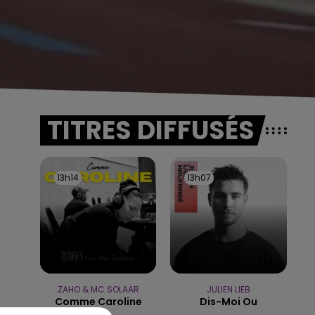
TITRES DIFFUSÉS
13h14
13h14
13h07
13h07
ZAHO & MC SOLAAR
JULIEN LIEB
Comme Caroline
Dis-Moi Ou