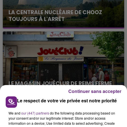
LA CENTRALE NUCLÉAIRE DE CHOOZ
TOUJOURS À L'ARRÊT
Cela fait déjà une semaine que la centrale
nucléaire ardennaise est à l'arrêt. Une situation
justifiée par la sécheresse intense qui est toujours
présente.
LE MAGASIN JOUÉCLUB DE REIMS FERME
SES PORTES
Continuer sans accepter
C'était l'une des institutions du centre-ville
Le respect de votre vie privée est notre priorité
rémois. Le magasin JouéClub est contraint de
fermer ses portes.
We and
our (447) partners
do the following data processing based on
TITRES DIFFUSÉS
your consent and/or our legitimate interest: Store and/or access
information on a device; Use limited data to select advertising; Create