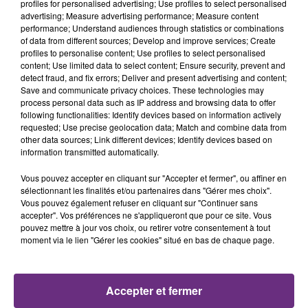
profiles for personalised advertising; Use profiles to select personalised
8h47
8h47
8h44
8h44
advertising; Measure advertising performance; Measure content
performance; Understand audiences through statistics or combinations
of data from different sources; Develop and improve services; Create
profiles to personalise content; Use profiles to select personalised
content; Use limited data to select content; Ensure security, prevent and
detect fraud, and fix errors; Deliver and present advertising and content;
Save and communicate privacy choices. These technologies may
process personal data such as IP address and browsing data to offer
following functionalities: Identify devices based on information actively
requested; Use precise geolocation data; Match and combine data from
other data sources; Link different devices; Identify devices based on
information transmitted automatically.
BENSON BOONE
DJ SNAKE FEAT. JUSTIN BIEBER
The Time Of My Life
Let Me Love You
Vous pouvez accepter en cliquant sur "Accepter et fermer", ou affiner en
sélectionnant les finalités et/ou partenaires dans "Gérer mes choix".
8h40
8h40
8h37
8h37
Vous pouvez également refuser en cliquant sur "Continuer sans
accepter". Vos préférences ne s'appliqueront que pour ce site. Vous
pouvez mettre à jour vos choix, ou retirer votre consentement à tout
moment via le lien "Gérer les cookies" situé en bas de chaque page.
Accepter et fermer