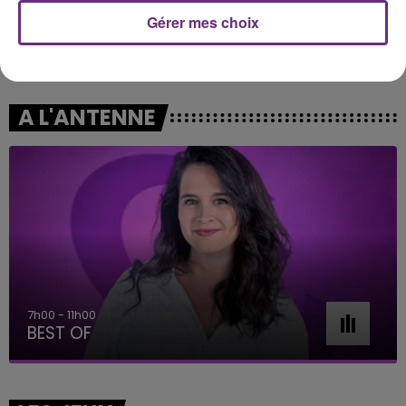
Gérer mes choix
MYLES SMITH & NIALL HORAN
ALEX WARREN
Drive Safe
Ordinary
A L'ANTENNE
7h00 - 11h00
BEST OF