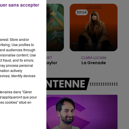
19h00 - 19h15
uer sans accepter
LA POP MACHINE - CHAMPAGNE FM
10h28
10h28
10h24
10h24
erest: Store and/or
tising; Use profiles to
tand audiences through
personalise content; Use
TAYLOR SWIFT
CLARA LUCIANI
 fraud, and fix errors;
Elizabeth Taylor
La Grenade
 may process personal
mation actively
vices; Identify devices
A L'ANTENNE
rtenaires dans "Gérer
s'appliqueront que pour
les cookies" situé en