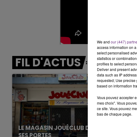
14h00 - 15h00
LA RADIO POP
We and
our (447) partn
access information on a 
select personalised ad
FIL D'ACTUS
statistics or combinatio
profiles to select person
Deliver and present adv
data such as IP address 
requested; Use precise g
based on information tra
Vous pouvez accepter en 
mes choix". Vous pouvez
ce site. Vous pouvez met
bas de chaque page.
LE MAGASIN JOUÉCLUB DE REIMS FERME
SES PORTES