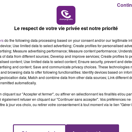
15h00 - 19h00
Contin
LE CLUB CHAMPAGNE FM
Le respect de votre vie privée est notre priorité
ers
do the following data processing based on your consent and/or our legitimate int
device; Use limited data to select advertising; Create profiles for personalised adver
vertising; Measure advertising performance; Measure content performance; Unders
ns of data from different sources; Develop and improve services; Create profiles to 
alised content; Use limited data to select content; Ensure security, prevent and detect
ertising and content; Save and communicate privacy choices. These technologies
and browsing data to offer following functionalities: Identify devices based on infor
eolocation data; Match and combine data from other data sources; Link different de
nsmitted automatically.
cliquant sur "Accepter et fermer", ou affiner en sélectionnant les finalités et/ou pa
 également refuser en cliquant sur "Continuer sans accepter". Vos préférences ne 
tre à jour vos choix, ou retirer votre consentement à tout moment via le lien "Gérer 
UNE JEUNE AUTOMOBILISTE GRIÈVEMENT
BLESSÉE