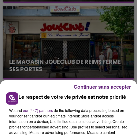
Cela fait déjà une semaine que la centrale
nucléaire ardennaise est à l'arrêt. Une situation
justifiée par la sécheresse intense qui est toujours
présente.
LE MAGASIN JOUÉCLUB DE REIMS FERME
SES PORTES
C'était l'une des institutions du centre-ville
rémois. Le magasin JouéClub est contraint de
Continuer sans accepter
fermer ses portes.
TITRES DIFFUSÉS
Le respect de votre vie privée est notre priorité
We and
our (447) partners
do the following data processing based on
0h48
0h48
0h45
0h45
your consent and/or our legitimate interest: Store and/or access
information on a device; Use limited data to select advertising; Create
profiles for personalised advertising; Use profiles to select personalised
advertising; Measure advertising performance; Measure content