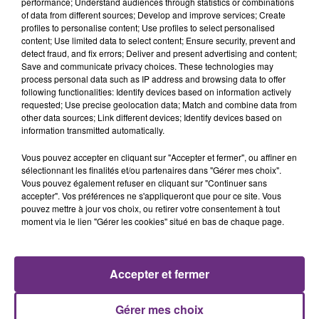
performance; Understand audiences through statistics or combinations
of data from different sources; Develop and improve services; Create
profiles to personalise content; Use profiles to select personalised
content; Use limited data to select content; Ensure security, prevent and
detect fraud, and fix errors; Deliver and present advertising and content;
Save and communicate privacy choices. These technologies may
process personal data such as IP address and browsing data to offer
following functionalities: Identify devices based on information actively
ANOTR & 54 ULTRA
MYLES SMITH & NIALL HORAN
requested; Use precise geolocation data; Match and combine data from
Talk To You
Drive Safe
other data sources; Link different devices; Identify devices based on
information transmitted automatically.
0h40
0h40
0h37
0h37
Vous pouvez accepter en cliquant sur "Accepter et fermer", ou affiner en
sélectionnant les finalités et/ou partenaires dans "Gérer mes choix".
Vous pouvez également refuser en cliquant sur "Continuer sans
accepter". Vos préférences ne s'appliqueront que pour ce site. Vous
pouvez mettre à jour vos choix, ou retirer votre consentement à tout
moment via le lien "Gérer les cookies" situé en bas de chaque page.
Accepter et fermer
FUGEES
JENNIFER LOPEZ & DAVID GUETTA
Killing Me Softly (with His
Save Me Tonight
Gérer mes choix
Song)