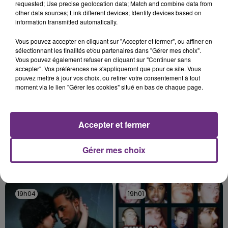
requested; Use precise geolocation data; Match and combine data from
rémois. Le magasin JouéClub est contraint de
other data sources; Link different devices; Identify devices based on
fermer ses portes.
information transmitted automatically.
TITRES DIFFUSÉS
Vous pouvez accepter en cliquant sur "Accepter et fermer", ou affiner en
sélectionnant les finalités et/ou partenaires dans "Gérer mes choix".
19h12
19h12
19h08
19h08
Vous pouvez également refuser en cliquant sur "Continuer sans
accepter". Vos préférences ne s'appliqueront que pour ce site. Vous
pouvez mettre à jour vos choix, ou retirer votre consentement à tout
moment via le lien "Gérer les cookies" situé en bas de chaque page.
Accepter et fermer
Gérer mes choix
OPHELIE WINTER
AVRIL LAVIGNE
Dieu M'a Donne La Foi
Complicated
19h04
19h04
19h01
19h01