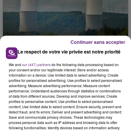
LA CENTRALE NUCLÉAIRE DE CHOOZ
Continuer sans accepter
TOUJOURS À L'ARRÊT
Le respect de votre vie privée est notre priorité
Cela fait déjà une semaine que la centrale
nucléaire ardennaise est à l'arrêt. Une situation
We and
our (447) partners
do the following data processing based on
justifiée par la sécheresse intense qui est toujours
your consent and/or our legitimate interest: Store and/or access
présente.
information on a device; Use limited data to select advertising; Create
profiles for personalised advertising; Use profiles to select personalised
advertising; Measure advertising performance; Measure content
performance; Understand audiences through statistics or combinations
of data from different sources; Develop and improve services; Create
profiles to personalise content; Use profiles to select personalised
content; Use limited data to select content; Ensure security, prevent and
LE MAGASIN JOUÉCLUB DE REIMS FERME
detect fraud, and fix errors; Deliver and present advertising and content;
Save and communicate privacy choices. These technologies may
SES PORTES
process personal data such as IP address and browsing data to offer
C'était l'une des institutions du centre-ville
following functionalities: Identify devices based on information actively