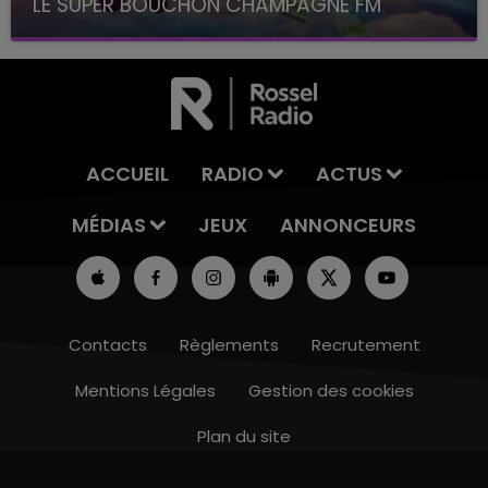
LE SUPER BOUCHON CHAMPAGNE FM
avec La Famille Champagne FM, à 8H10
ACCUEIL
RADIO
ACTUS
MÉDIAS
JEUX
ANNONCEURS
Contacts
Règlements
Recrutement
Mentions Légales
Gestion des cookies
Plan du site
14h00 - 15h00
LA RADIO POP