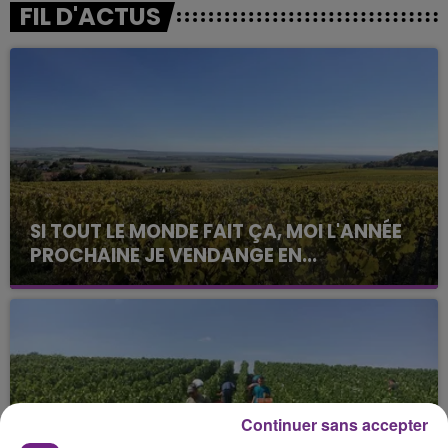
FIL D'ACTUS
SI TOUT LE MONDE FAIT ÇA, MOI L'ANNÉE
PROCHAINE JE VENDANGE EN...
La vendange en Champagne a débuté ce jeudi 6
août dans la commune de Montgueux (Aube). Du
jamais vu !
Continuer sans accepter