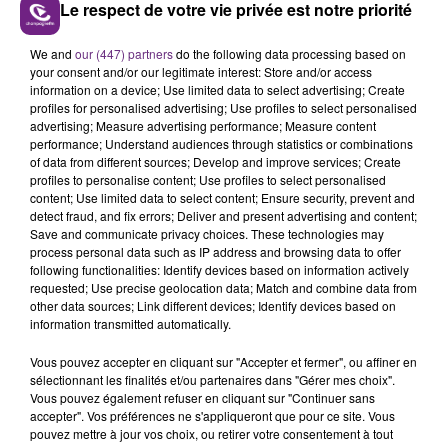
Le respect de votre vie privée est notre priorité
L'INSPECTION DU TRAVAIL RAPPELLE À
L'ORDRE SUR LES CONDITIONS DE...
We and
our (447) partners
do the following data processing based on
your consent and/or our legitimate interest: Store and/or access
Alors que les dates de début des vendange 2026
information on a device; Use limited data to select advertising; Create
s'est avéré être plus précoce que prévu,
profiles for personalised advertising; Use profiles to select personalised
advertising; Measure advertising performance; Measure content
l'inspection du Travail en profite pour rappeler
TITRES DIFFUSÉS
performance; Understand audiences through statistics or combinations
les conditions de...
of data from different sources; Develop and improve services; Create
profiles to personalise content; Use profiles to select personalised
content; Use limited data to select content; Ensure security, prevent and
8h11
8h11
8h05
8h05
detect fraud, and fix errors; Deliver and present advertising and content;
Save and communicate privacy choices. These technologies may
process personal data such as IP address and browsing data to offer
following functionalities: Identify devices based on information actively
requested; Use precise geolocation data; Match and combine data from
other data sources; Link different devices; Identify devices based on
information transmitted automatically.
Vous pouvez accepter en cliquant sur "Accepter et fermer", ou affiner en
sélectionnant les finalités et/ou partenaires dans "Gérer mes choix".
Vous pouvez également refuser en cliquant sur "Continuer sans
SHAWN MENDES & CAMILA
CHRISTOPHE MAE
accepter". Vos préférences ne s'appliqueront que pour ce site. Vous
La Lune
CABELLO
pouvez mettre à jour vos choix, ou retirer votre consentement à tout