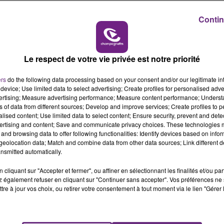
11h00 - 16h00
LE WEEK-END CHAMPAGNE FM
Contin
n de son site internet sur ses réseaux sociaux.
te à rebours qui vous renvoie au lundi 23 novembre 2020
Le respect de votre vie privée est notre priorité
uotidien" ? Un nouveau tube ? Un clip ? De nouvelles
ers
do the following data processing based on your consent and/or our legitimate int
este entier !
device; Use limited data to select advertising; Create profiles for personalised adver
vertising; Measure advertising performance; Measure content performance; Unders
ns of data from different sources; Develop and improve services; Create profiles to 
alised content; Use limited data to select content; Ensure security, prevent and detect
ertising and content; Save and communicate privacy choices. These technologies
and browsing data to offer following functionalities: Identify devices based on infor
eolocation data; Match and combine data from other data sources; Link different de
nsmitted automatically.
cliquant sur "Accepter et fermer", ou affiner en sélectionnant les finalités et/ou pa
 également refuser en cliquant sur "Continuer sans accepter". Vos préférences ne 
tre à jour vos choix, ou retirer votre consentement à tout moment via le lien "Gérer 
LE MAGASIN JOUÉCLUB DE REIMS FERME