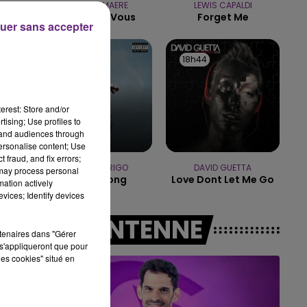
PIERRE DE MAERE
LEWIS CAPALDI
16h00 - 20h00
Je Pense A Vous
Forget Me
LE WEEK-END CHAMPAGNE FM
uer sans accepter
 à
18h48
18h48
18h44
18h44
erest: Store and/or
tising; Use profiles to
tand audiences through
personalise content; Use
 fraud, and fix errors;
OLIVIA RODRIGO
DAVID GUETTA
 may process personal
Stupid Song
Love Dont Let Me Go
mation actively
vices; Identify devices
A L'ANTENNE
rtenaires dans "Gérer
s'appliqueront que pour
les cookies" situé en