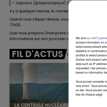
— Soprano (@Sopranopsy4)
November 16, 2020
7h00 - 11h00
BEST OF
Il y a quelques heures, le marseillais a partagé le lie
Quand vous cliquez dessus, vous tombez sur un comp
17h00.
Que nous prépare l'interprète de "A nos héros que q
We and
our (447) partn
informations sur son prochain album ? Le suspense r
access information on a 
select personalised ad
FIL D'ACTUS
statistics or combinatio
profiles to select person
Deliver and present adv
data such as IP address 
requested; Use precise g
based on information tra
Vous pouvez accepter en 
mes choix". Vous pouvez
ce site. Vous pouvez met
bas de chaque page.
LA CENTRALE NUCLÉAIRE DE CHOOZ