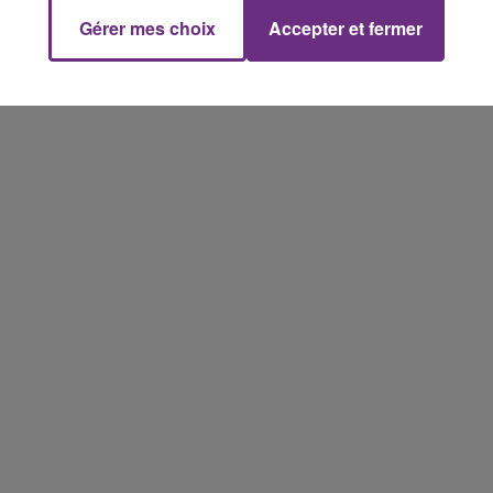
SES PORTES
Gérer mes choix
Accepter et fermer
C'était l'une des institutions du centre-ville
rémois. Le magasin JouéClub est contraint de
16h00 - 20h00
FM
Le Week-end Champagne FM
fermer ses portes.