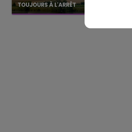
TOUJOURS À L'ARRÊT
Cela fait déjà une semaine que la centrale
nucléaire ardennaise est à l'arrêt. Une situation
11h00 - 16h00
Le week-end Champagne 
justifiée par la sécheresse intense qui est
toujours présente.