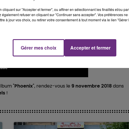
7h00 - 11h00
cliquant sur "Accepter et fermer", ou affiner en sélectionnant les finalités et/ou pa
FM
BEST OF
 également refuser en cliquant sur "Continuer sans accepter". Vos préférences ne 
tre à jour vos choix, ou retirer votre consentement à tout moment via le lien "Gérer 
Gérer mes choix
Accepter et fermer
album "
Phoenix
", rendez-vous le
9 novembre 2018
dans
els
!