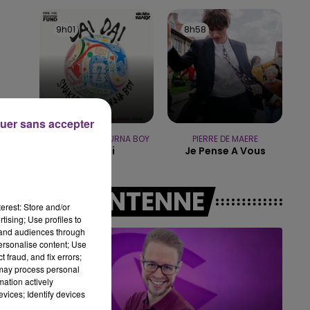
7h00 - 11h00
BEST OF
9h01
9h01
8h58
8h58
uer sans accepter
SHAKIRA FEAT. BURNA BOY
PIERRE DE MAERE
Dai Dai
Je Pense A Vous
A L'ANTENNE
erest: Store and/or
tising; Use profiles to
tand audiences through
personalise content; Use
 fraud, and fix errors;
 may process personal
mation actively
vices; Identify devices