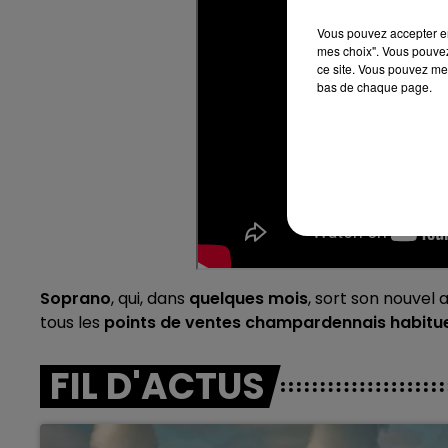
16h00 - 20h00
Vous pouvez accepter en 
agne FM
Le Week-end Champagne 
mes choix". Vous pouvez
ce site. Vous pouvez met
bas de chaque page.
Soprano
, qui, dans
quelques mois
, sort son nouvel 
tous les
points de ventes champardennais habitu
FIL D'ACTUS