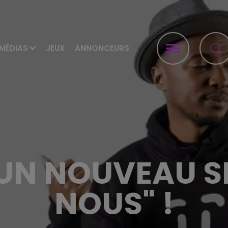
MÉDIAS
JEUX
ANNONCEURS
UN NOUVEAU S
NOUS" !