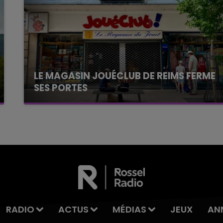
LE MAGASIN JOUÉCLUB DE REIMS FERME
SES PORTES
C'était l'une des institutions du centre-ville
rémois. Le magasin JouéClub est contraint de
fermer ses portes.
RADIO
ACTUS
MÉDIAS
JEUX
AN