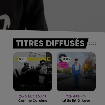
TITRES DIFFUSÉS
9h08
9h08
9h05
9h05
ZAHO & MC SOLAAR
TOM GRENNAN
Comme Caroline
Little Bit Of Love