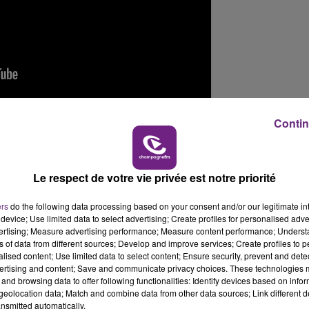
16h00 - 20h00
LE WEEK-END CHAMPAGNE FM
 ville natale à
Marseille
pour le titre de "
Chez Nous
".
Contin
e sont rencontrés aux
Enfoirés
, ils ont d'abord discuter
n-Jacques Goldman
, la
personnalité préférée des
hez Nous
".
Le respect de votre vie privée est notre priorité
e
Patrick Fiori
.
ers
do the following data processing based on your consent and/or our legitimate int
device; Use limited data to select advertising; Create profiles for personalised adver
es
rochers
face à la
Méditerranée
, on y voit également le
vertising; Measure advertising performance; Measure content performance; Unders
s
qui vivent dans un
quartier populaire de Marseille
.
ns of data from different sources; Develop and improve services; Create profiles to 
alised content; Use limited data to select content; Ensure security, prevent and detect
ertising and content; Save and communicate privacy choices. These technologies
and browsing data to offer following functionalities: Identify devices based on infor
eolocation data; Match and combine data from other data sources; Link different de
nsmitted automatically.