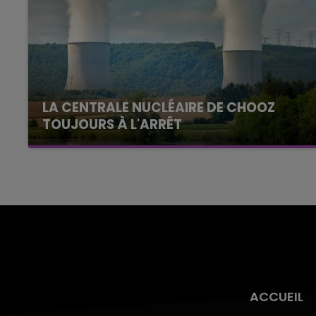
LA CENTRALE NUCLÉAIRE DE CHOOZ
TOUJOURS À L'ARRÊT
Cela fait déjà une semaine que la centrale
nucléaire ardennaise est à l'arrêt. Une situation
justifiée par la sécheresse intense qui est
toujours présente.
ACCUEIL