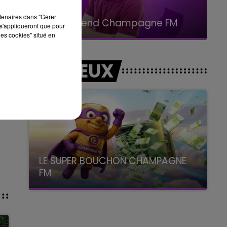
11h00 - 16h00
rtenaires dans "Gérer
Le week-end Champagne FM
s'appliqueront que pour
les cookies" situé en
LES JEUX
LE SUPER BOUCHON CHAMPAGNE
FM
avec La Famille Champagne FM, à 8H10