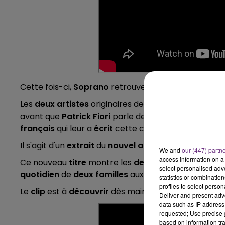
11h00 - 16h00
LE WEEK-END CHAMPAGNE FM
Cette fois-ci,
Soprano
retrouve
Patrick Fiori
dans sa
Les
deux artistes
originaires de la
cité phocéenne
s
avant que
Patrick Fiori
parle de cet échange à
Jea
français
qui leur a
écrit
cette chanson nommée "
C
Il s'agit d'un
extrait
du
nouvel album
"
Promesse
" d
We and
our (447) partn
access information on a 
Ce nouveau
titre
montre les
deux chanteurs
sur d
select personalised ad
quotidien
de
deux familles
aux
cultures différente
statistics or combinatio
profiles to select person
Le
clip
est à
découvrir
dès maintenant ici :
Deliver and present adv
data such as IP address 
requested; Use precise g
based on information tra